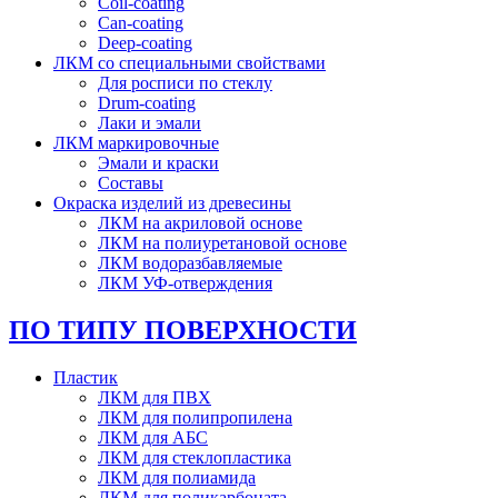
Coil-coating
Can-coating
Deep-coating
ЛКМ со специальными свойствами
Для росписи по стеклу
Drum-coating
Лаки и эмали
ЛКМ маркировочные
Эмали и краски
Составы
Окраска изделий из древесины
ЛКМ на акриловой основе
ЛКМ на полиуретановой основе
ЛКМ водоразбавляемые
ЛКМ УФ-отверждения
ПО ТИПУ ПОВЕРХНОСТИ
Пластик
ЛКМ для ПВХ
ЛКМ для полипропилена
ЛКМ для АБС
ЛКМ для стеклопластика
ЛКМ для полиамида
ЛКМ для поликарбоната