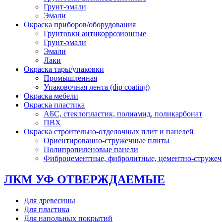
Грунт-эмали
Эмали
Окраска приборов/оборудования
Грунтовки антикоррозионные
Грунт-эмали
Эмали
Лаки
Окраска тары/упаковки
Промышленная
Упаковочная лента (dip coating)
Окраска мебели
Окраска пластика
АБС, стеклопластик, полиамид, поликарбонат
ПВХ
Окраска строительно-отделочных плит и панелей
Ориентированно-стружечные плиты
Полипропиленовые панели
Фиброцементные, фибролитные, цементно-струже
ЛКМ УФ ОТВЕРЖДАЕМЫЕ
Для древесины
Для пластика
Для напольных покрытий