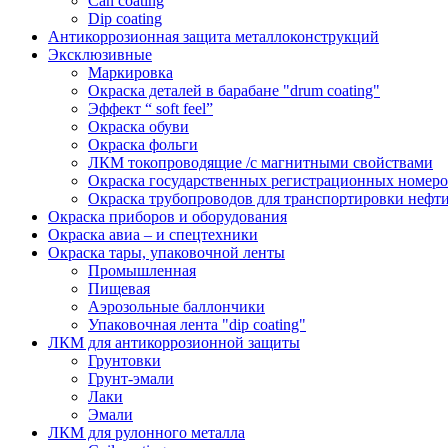
Can coating
Dip coating
Антикоррозионная защита металлоконструкций
Эксклюзивные
Маркировка
Окраска деталей в барабане "drum coating"
Эффект “ soft feel”
Окраска обуви
Окраска фольги
ЛКМ токопроводящие /с магнитными свойствами
Окраска государственных регистрационных номеро
Окраска трубопроводов для транспортировки нефти
Окраска приборов и оборудования
Окраска авиа – и спецтехники
Окраска тары, упаковочной ленты
Промышленная
Пищевая
Аэрозольные баллончики
Упаковочная лента "dip coating"
ЛКМ для антикоррозионной защиты
Грунтовки
Грунт-эмали
Лаки
Эмали
ЛКМ для рулонного металла