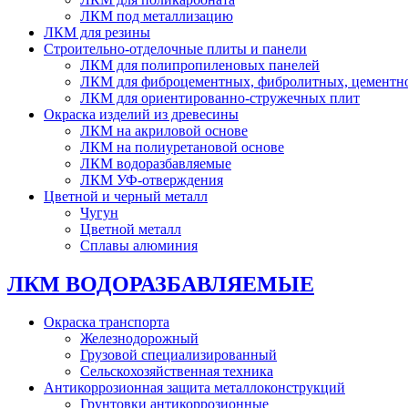
ЛКМ под металлизацию
ЛКМ для резины
Строительно-отделочные плиты и панели
ЛКМ для полипропиленовых панелей
ЛКМ для фиброцементных, фибролитных, цементн
ЛКМ для ориентированно-стружечных плит
Окраска изделий из древесины
ЛКМ на акриловой основе
ЛКМ на полиуретановой основе
ЛКМ водоразбавляемые
ЛКМ УФ-отверждения
Цветной и черный металл
Чугун
Цветной металл
Сплавы алюминия
ЛКМ ВОДОРАЗБАВЛЯЕМЫЕ
Окраска транспорта
Железнодорожный
Грузовой специализированный
Сельскохозяйственная техника
Антикоррозионная защита металлоконструкций
Грунтовки антикоррозионные