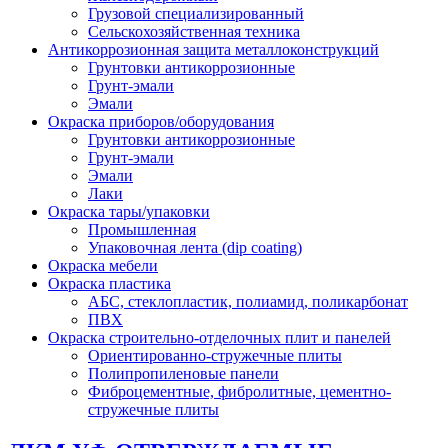
Грузовой специализированный
Сельскохозяйственная техника
Антикоррозионная защита металлоконструкций
Грунтовки антикоррозионные
Грунт-эмали
Эмали
Окраска приборов/оборудования
Грунтовки антикоррозионные
Грунт-эмали
Эмали
Лаки
Окраска тары/упаковки
Промышленная
Упаковочная лента (dip coating)
Окраска мебели
Окраска пластика
АБС, стеклопластик, полиамид, поликарбонат
ПВХ
Окраска строительно-отделочных плит и панелей
Ориентированно-стружечные плиты
Полипропиленовые панели
Фиброцементные, фибролитные, цементно-
стружечные плиты