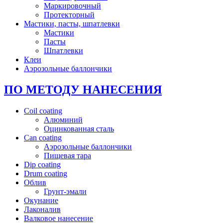
Маркировочный
Протекторный
Мастики, пасты, шпатлевки
Мастики
Пасты
Шпатлевки
Клеи
Аэрозольные баллончики
ПО МЕТОДУ НАНЕСЕНИЯ
Coil coating
Алюминий
Оцинкованная сталь
Can coating
Аэрозольные баллончики
Пищевая тара
Dip coating
Drum coating
Облив
Грунт-эмали
Окунание
Лаконалив
Валковое нанесение