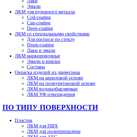
Лаки
Эмали
ЛКМ для рулонного металла
Coil-coating
Can-coating
Deep-coating
ЛКМ со специальными свойствами
Для росписи по стеклу
Drum-coating
Лаки и эмали
ЛКМ маркировочные
Эмали и краски
Составы
Окраска изделий из древесины
ЛКМ на акриловой основе
ЛКМ на полиуретановой основе
ЛКМ водоразбавляемые
ЛКМ УФ-отверждения
ПО ТИПУ ПОВЕРХНОСТИ
Пластик
ЛКМ для ПВХ
ЛКМ для полипропилена
ЛКМ для АБС