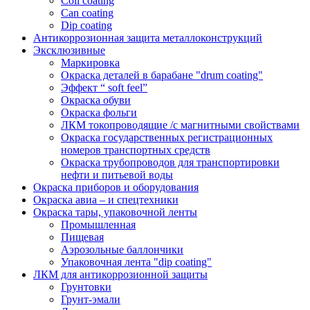
Coil coating
Can coating
Dip coating
Антикоррозионная защита металлоконструкций
Эксклюзивные
Маркировка
Окраска деталей в барабане "drum coating"
Эффект “ soft feel”
Окраска обуви
Окраска фольги
ЛКМ токопроводящие /с магнитными свойствами
Окраска государственных регистрационных
номеров транспортных средств
Окраска трубопроводов для транспортировки
нефти и питьевой воды
Окраска приборов и оборудования
Окраска авиа – и спецтехники
Окраска тары, упаковочной ленты
Промышленная
Пищевая
Аэрозольные баллончики
Упаковочная лента "dip coating"
ЛКМ для антикоррозионной защиты
Грунтовки
Грунт-эмали