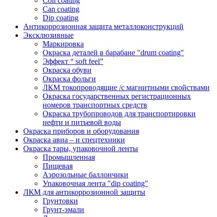
Coil coating
Can coating
Dip coating
Антикоррозионная защита металлоконструкций
Эксклюзивные
Маркировка
Окраска деталей в барабане "drum coating"
Эффект “ soft feel”
Окраска обуви
Окраска фольги
ЛКМ токопроводящие /с магнитными свойствами
Окраска государственных регистрационных
номеров транспортных средств
Окраска трубопроводов для транспортировки
нефти и питьевой воды
Окраска приборов и оборудования
Окраска авиа – и спецтехники
Окраска тары, упаковочной ленты
Промышленная
Пищевая
Аэрозольные баллончики
Упаковочная лента "dip coating"
ЛКМ для антикоррозионной защиты
Грунтовки
Грунт-эмали