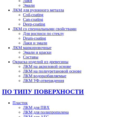
Лаки
Эмали
ЛКМ для рулонного металла
Coil-coating
Can-coating
Deep-coating
ЛКМ со специальными свойствами
Для росписи по стеклу
Drum-coating
Лаки и эмали
ЛКМ маркировочные
Эмали и краски
Составы
Окраска изделий из древесины
ЛКМ на акриловой основе
ЛКМ на полиуретановой основе
ЛКМ водоразбавляемые
ЛКМ УФ-отверждения
ПО ТИПУ ПОВЕРХНОСТИ
Пластик
ЛКМ для ПВХ
ЛКМ для полипропилена
ЛКМ для АБС