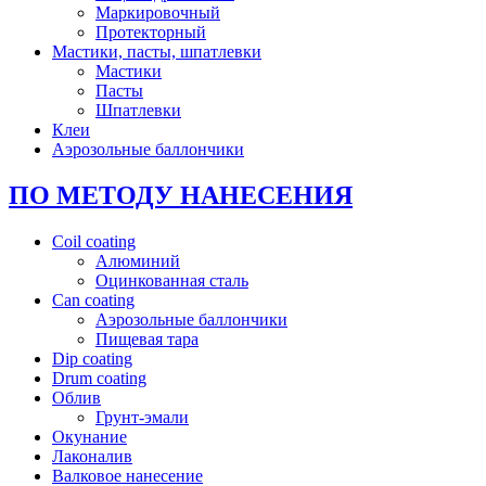
Маркировочный
Протекторный
Мастики, пасты, шпатлевки
Мастики
Пасты
Шпатлевки
Клеи
Аэрозольные баллончики
ПО МЕТОДУ НАНЕСЕНИЯ
Coil coating
Алюминий
Оцинкованная сталь
Can coating
Аэрозольные баллончики
Пищевая тара
Dip coating
Drum coating
Облив
Грунт-эмали
Окунание
Лаконалив
Валковое нанесение