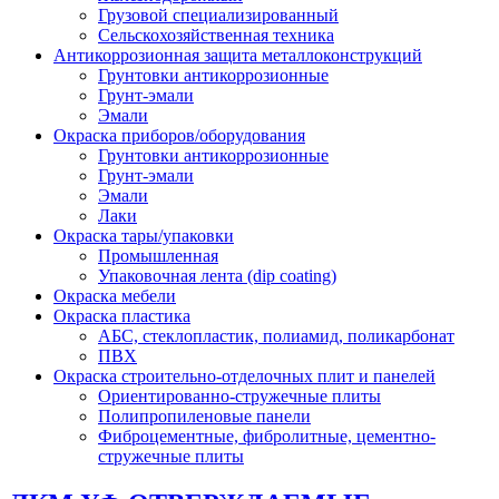
Грузовой специализированный
Сельскохозяйственная техника
Антикоррозионная защита металлоконструкций
Грунтовки антикоррозионные
Грунт-эмали
Эмали
Окраска приборов/оборудования
Грунтовки антикоррозионные
Грунт-эмали
Эмали
Лаки
Окраска тары/упаковки
Промышленная
Упаковочная лента (dip coating)
Окраска мебели
Окраска пластика
АБС, стеклопластик, полиамид, поликарбонат
ПВХ
Окраска строительно-отделочных плит и панелей
Ориентированно-стружечные плиты
Полипропиленовые панели
Фиброцементные, фибролитные, цементно-
стружечные плиты