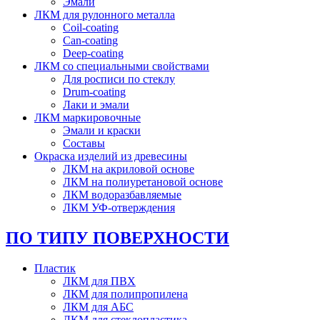
Эмали
ЛКМ для рулонного металла
Coil-coating
Can-coating
Deep-coating
ЛКМ со специальными свойствами
Для росписи по стеклу
Drum-coating
Лаки и эмали
ЛКМ маркировочные
Эмали и краски
Составы
Окраска изделий из древесины
ЛКМ на акриловой основе
ЛКМ на полиуретановой основе
ЛКМ водоразбавляемые
ЛКМ УФ-отверждения
ПО ТИПУ ПОВЕРХНОСТИ
Пластик
ЛКМ для ПВХ
ЛКМ для полипропилена
ЛКМ для АБС
ЛКМ для стеклопластика