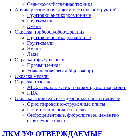
Сельскохозяйственная техника
Антикоррозионная защита металлоконструкций
Грунтовки антикоррозионные
Грунт-эмали
Эмали
Окраска приборов/оборудования
Грунтовки антикоррозионные
Грунт-эмали
Эмали
Лаки
Окраска тары/упаковки
Промышленная
Упаковочная лента (dip coating)
Окраска мебели
Окраска пластика
АБС, стеклопластик, полиамид, поликарбонат
ПВХ
Окраска строительно-отделочных плит и панелей
Ориентированно-стружечные плиты
Полипропиленовые панели
Фиброцементные, фибролитные, цементно-
стружечные плиты
ЛКМ УФ ОТВЕРЖДАЕМЫЕ