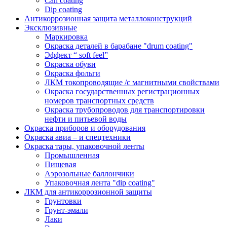
Can coating
Dip coating
Антикоррозионная защита металлоконструкций
Эксклюзивные
Маркировка
Окраска деталей в барабане "drum coating"
Эффект “ soft feel”
Окраска обуви
Окраска фольги
ЛКМ токопроводящие /с магнитными свойствами
Окраска государственных регистрационных
номеров транспортных средств
Окраска трубопроводов для транспортировки
нефти и питьевой воды
Окраска приборов и оборудования
Окраска авиа – и спецтехники
Окраска тары, упаковочной ленты
Промышленная
Пищевая
Аэрозольные баллончики
Упаковочная лента "dip coating"
ЛКМ для антикоррозионной защиты
Грунтовки
Грунт-эмали
Лаки