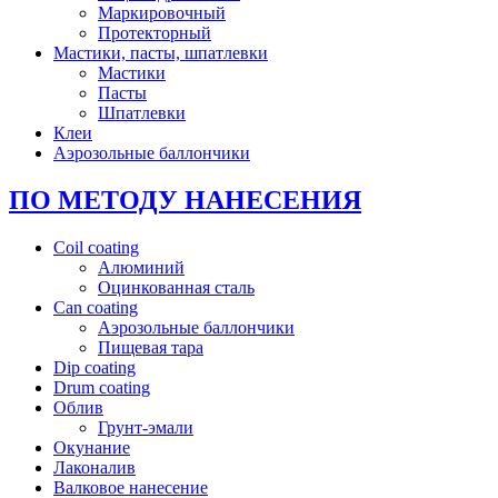
Маркировочный
Протекторный
Мастики, пасты, шпатлевки
Мастики
Пасты
Шпатлевки
Клеи
Аэрозольные баллончики
ПО МЕТОДУ НАНЕСЕНИЯ
Coil coating
Алюминий
Оцинкованная сталь
Can coating
Аэрозольные баллончики
Пищевая тара
Dip coating
Drum coating
Облив
Грунт-эмали
Окунание
Лаконалив
Валковое нанесение