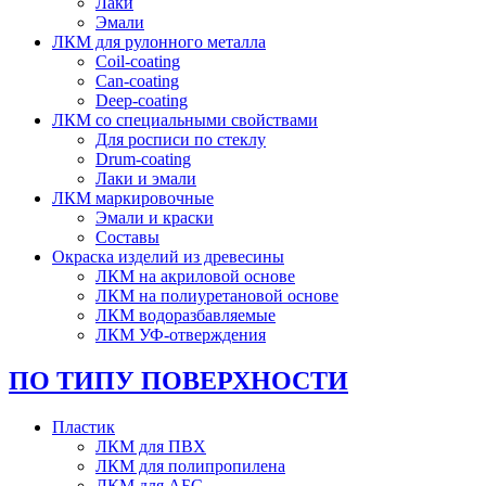
Лаки
Эмали
ЛКМ для рулонного металла
Coil-coating
Can-coating
Deep-coating
ЛКМ со специальными свойствами
Для росписи по стеклу
Drum-coating
Лаки и эмали
ЛКМ маркировочные
Эмали и краски
Составы
Окраска изделий из древесины
ЛКМ на акриловой основе
ЛКМ на полиуретановой основе
ЛКМ водоразбавляемые
ЛКМ УФ-отверждения
ПО ТИПУ ПОВЕРХНОСТИ
Пластик
ЛКМ для ПВХ
ЛКМ для полипропилена
ЛКМ для АБС