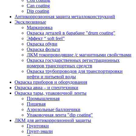
Coil coating
Can coating
Dip coating
Антикоррозионная защита металлоконструкций
Эксклюзивные
Маркировка
Окраска деталей в барабане "drum coating"
Эффект “ soft feel”
Окраска обуви
Окраска фольги
ЛКМ токопроводящие /с магнитными свойствами
Окраска государственных регистрационных
номеров транспортных средств
Окраска трубопроводов для транспортировки
нефти и питьевой воды
Окраска приборов и оборудования
Окраска авиа – и спецтехники
Окраска тары, упаковочной ленты
Промышленная
Пищевая
Аэрозольные баллончики
Упаковочная лента "dip coating"
ЛКМ для антикоррозионной защиты
Грунтовки
Грунт-эмали