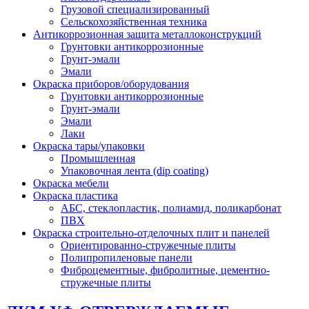
Грузовой специализированный
Сельскохозяйственная техника
Антикоррозионная защита металлоконструкций
Грунтовки антикоррозионные
Грунт-эмали
Эмали
Окраска приборов/оборудования
Грунтовки антикоррозионные
Грунт-эмали
Эмали
Лаки
Окраска тары/упаковки
Промышленная
Упаковочная лента (dip coating)
Окраска мебели
Окраска пластика
АБС, стеклопластик, полиамид, поликарбонат
ПВХ
Окраска строительно-отделочных плит и панелей
Ориентированно-стружечные плиты
Полипропиленовые панели
Фиброцементные, фибролитные, цементно-
стружечные плиты