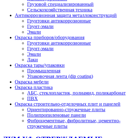
Грузовой специализированный
Сельскохозяйственная техника
Антикоррозионная защита металлоконструкций
Грунтовки антикоррозионные
Грунт-эмали
Эмали
Окраска приборов/оборудования
Грунтовки антикоррозионные
Грунт-эмали
Эмали
Лаки
Окраска тары/упаковки
Промышленная
Упаковочная лента (dip coating)
Окраска мебели
Окраска пластика
АБС, стеклопластик, полиамид, поликарбонат
ПВХ
Окраска строительно-отделочных плит и панелей
Ориентированно-стружечные плиты
Полипропиленовые панели
Фиброцементные, фибролитные, цементно-
стружечные плиты