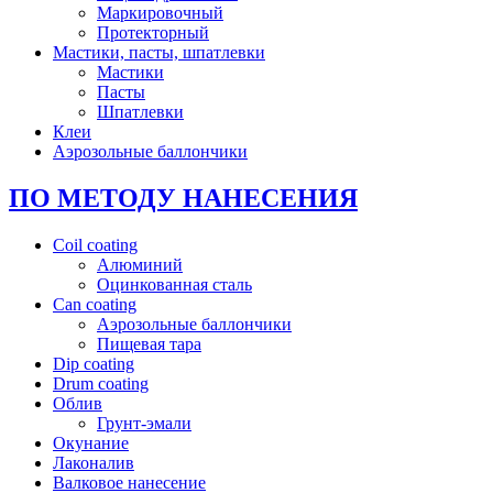
Маркировочный
Протекторный
Мастики, пасты, шпатлевки
Мастики
Пасты
Шпатлевки
Клеи
Аэрозольные баллончики
ПО МЕТОДУ НАНЕСЕНИЯ
Coil coating
Алюминий
Оцинкованная сталь
Can coating
Аэрозольные баллончики
Пищевая тара
Dip coating
Drum coating
Облив
Грунт-эмали
Окунание
Лаконалив
Валковое нанесение