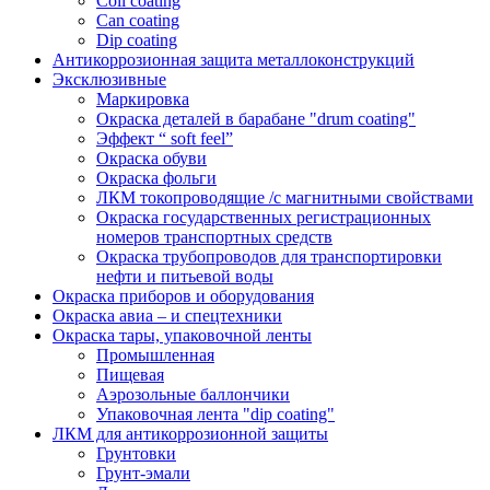
Coil coating
Can coating
Dip coating
Антикоррозионная защита металлоконструкций
Эксклюзивные
Маркировка
Окраска деталей в барабане "drum coating"
Эффект “ soft feel”
Окраска обуви
Окраска фольги
ЛКМ токопроводящие /с магнитными свойствами
Окраска государственных регистрационных
номеров транспортных средств
Окраска трубопроводов для транспортировки
нефти и питьевой воды
Окраска приборов и оборудования
Окраска авиа – и спецтехники
Окраска тары, упаковочной ленты
Промышленная
Пищевая
Аэрозольные баллончики
Упаковочная лента "dip coating"
ЛКМ для антикоррозионной защиты
Грунтовки
Грунт-эмали