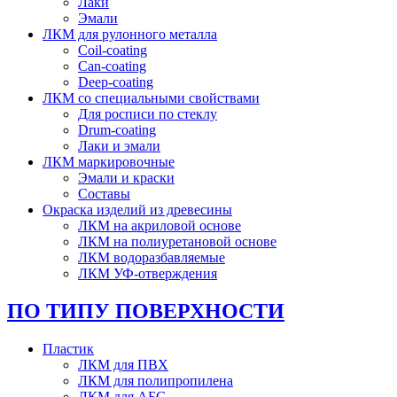
Лаки
Эмали
ЛКМ для рулонного металла
Coil-coating
Can-coating
Deep-coating
ЛКМ со специальными свойствами
Для росписи по стеклу
Drum-coating
Лаки и эмали
ЛКМ маркировочные
Эмали и краски
Составы
Окраска изделий из древесины
ЛКМ на акриловой основе
ЛКМ на полиуретановой основе
ЛКМ водоразбавляемые
ЛКМ УФ-отверждения
ПО ТИПУ ПОВЕРХНОСТИ
Пластик
ЛКМ для ПВХ
ЛКМ для полипропилена
ЛКМ для АБС