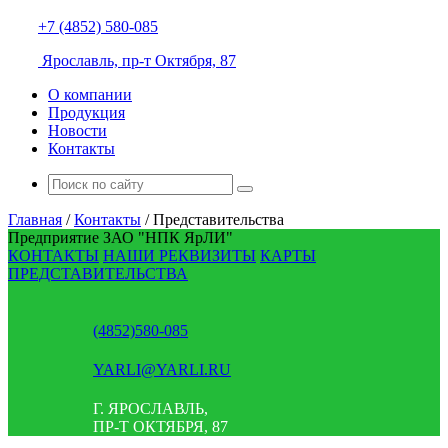
+7 (4852) 580-085
Ярославль, пр-т Октября, 87
О компании
Продукция
Новости
Контакты
Главная
/
Контакты
/
Представительства
Предприятие
ЗАО "НПК ЯрЛИ"
КОНТАКТЫ
НАШИ РЕКВИЗИТЫ
КАРТЫ
ПРЕДСТАВИТЕЛЬСТВА
(4852)580-085
YARLI@YARLI.RU
Г. ЯРОСЛАВЛЬ
,
ПР-Т ОКТЯБРЯ, 87