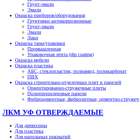
Грунт-эмали
Эмали
Окраска приборов/оборудования
Грунтовки антикоррозионные
Грунт-эмали
Эмали
Лаки
Окраска тары/упаковки
Промышленная
Упаковочная лента (dip coating)
Окраска мебели
Окраска пластика
АБС, стеклопластик, полиамид, поликарбонат
ПВХ
Окраска строительно-отделочных плит и панелей
Ориентированно-стружечные плиты
Полипропиленовые панели
Фиброцементные, фибролитные, цементно-струже
ЛКМ УФ ОТВЕРЖДАЕМЫЕ
Для древесины
Для пластика
Для напольных покрытий