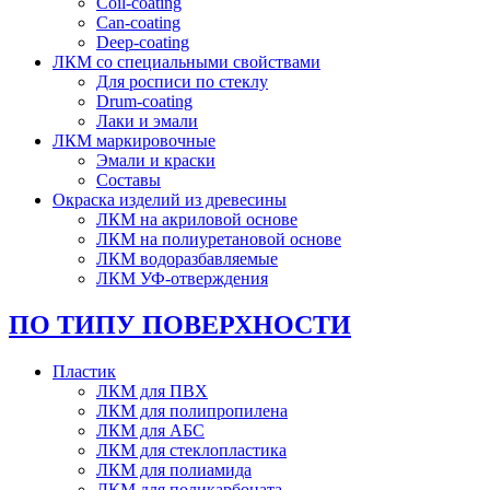
Coil-coating
Can-coating
Deep-coating
ЛКМ со специальными свойствами
Для росписи по стеклу
Drum-coating
Лаки и эмали
ЛКМ маркировочные
Эмали и краски
Составы
Окраска изделий из древесины
ЛКМ на акриловой основе
ЛКМ на полиуретановой основе
ЛКМ водоразбавляемые
ЛКМ УФ-отверждения
ПО ТИПУ ПОВЕРХНОСТИ
Пластик
ЛКМ для ПВХ
ЛКМ для полипропилена
ЛКМ для АБС
ЛКМ для стеклопластика
ЛКМ для полиамида
ЛКМ для поликарбоната