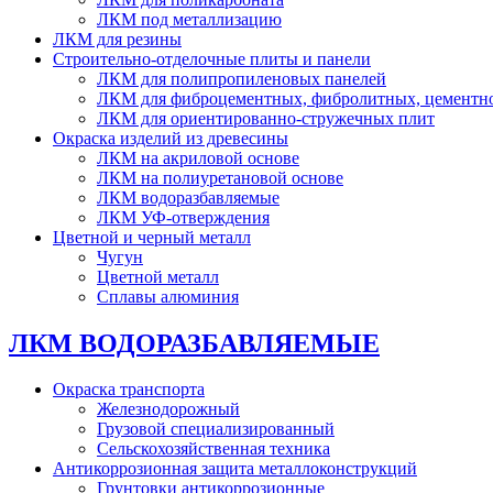
ЛКМ под металлизацию
ЛКМ для резины
Строительно-отделочные плиты и панели
ЛКМ для полипропиленовых панелей
ЛКМ для фиброцементных, фибролитных, цементн
ЛКМ для ориентированно-стружечных плит
Окраска изделий из древесины
ЛКМ на акриловой основе
ЛКМ на полиуретановой основе
ЛКМ водоразбавляемые
ЛКМ УФ-отверждения
Цветной и черный металл
Чугун
Цветной металл
Сплавы алюминия
ЛКМ ВОДОРАЗБАВЛЯЕМЫЕ
Окраска транспорта
Железнодорожный
Грузовой специализированный
Сельскохозяйственная техника
Антикоррозионная защита металлоконструкций
Грунтовки антикоррозионные