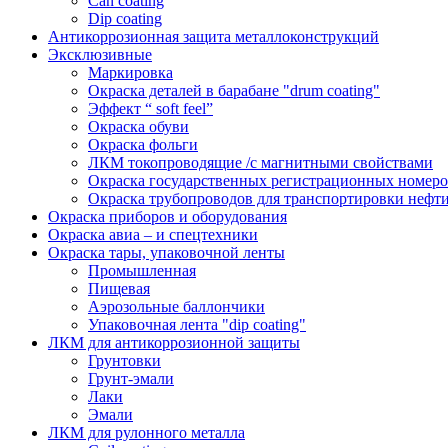
Can coating
Dip coating
Антикоррозионная защита металлоконструкций
Эксклюзивные
Маркировка
Окраска деталей в барабане "drum coating"
Эффект “ soft feel”
Окраска обуви
Окраска фольги
ЛКМ токопроводящие /с магнитными свойствами
Окраска государственных регистрационных номеро
Окраска трубопроводов для транспортировки нефти
Окраска приборов и оборудования
Окраска авиа – и спецтехники
Окраска тары, упаковочной ленты
Промышленная
Пищевая
Аэрозольные баллончики
Упаковочная лента "dip coating"
ЛКМ для антикоррозионной защиты
Грунтовки
Грунт-эмали
Лаки
Эмали
ЛКМ для рулонного металла