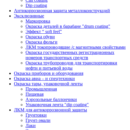
Can coating
Dip coating
Антикоррозионная защита металлоконструкций
Эксклюзивные
Маркировка
Окраска деталей в барабане "drum coating"
Эффект “ soft feel”
Окраска обуви
Окраска фольги
ЛКМ токопроводящие /с магнитными свойствами
Окраска государственных регистрационных
номеров транспортных средств
Окраска трубопроводов для транспортировки
нефти и питьевой воды
Окраска приборов и оборудования
Окраска авиа – и спецтехники
Окраска тары, упаковочной ленты
Промышленная
Пищевая
Аэрозольные баллончики
Упаковочная лента "dip coating"
ЛКМ для антикоррозионной защиты
Грунтовки
Грунт-эмали
Лаки