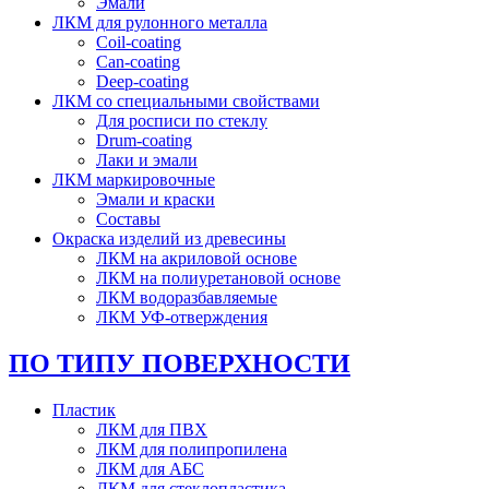
Эмали
ЛКМ для рулонного металла
Coil-coating
Can-coating
Deep-coating
ЛКМ со специальными свойствами
Для росписи по стеклу
Drum-coating
Лаки и эмали
ЛКМ маркировочные
Эмали и краски
Составы
Окраска изделий из древесины
ЛКМ на акриловой основе
ЛКМ на полиуретановой основе
ЛКМ водоразбавляемые
ЛКМ УФ-отверждения
ПО ТИПУ ПОВЕРХНОСТИ
Пластик
ЛКМ для ПВХ
ЛКМ для полипропилена
ЛКМ для АБС
ЛКМ для стеклопластика