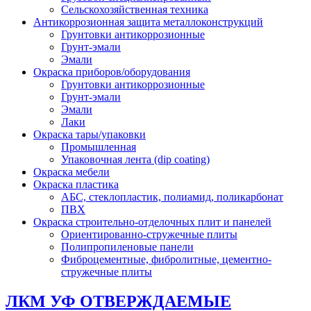
Сельскохозяйственная техника
Антикоррозионная защита металлоконструкций
Грунтовки антикоррозионные
Грунт-эмали
Эмали
Окраска приборов/оборудования
Грунтовки антикоррозионные
Грунт-эмали
Эмали
Лаки
Окраска тары/упаковки
Промышленная
Упаковочная лента (dip coating)
Окраска мебели
Окраска пластика
АБС, стеклопластик, полиамид, поликарбонат
ПВХ
Окраска строительно-отделочных плит и панелей
Ориентированно-стружечные плиты
Полипропиленовые панели
Фиброцементные, фибролитные, цементно-
стружечные плиты
ЛКМ УФ ОТВЕРЖДАЕМЫЕ