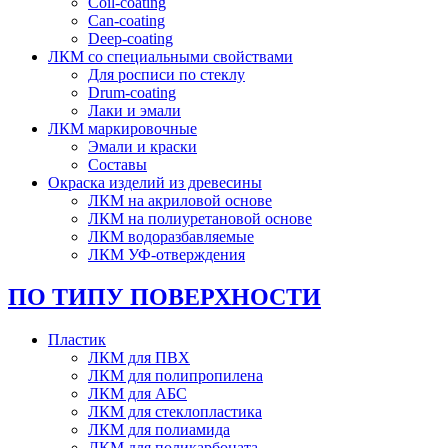
Coil-coating
Can-coating
Deep-coating
ЛКМ со специальными свойствами
Для росписи по стеклу
Drum-coating
Лаки и эмали
ЛКМ маркировочные
Эмали и краски
Составы
Окраска изделий из древесины
ЛКМ на акриловой основе
ЛКМ на полиуретановой основе
ЛКМ водоразбавляемые
ЛКМ УФ-отверждения
ПО ТИПУ ПОВЕРХНОСТИ
Пластик
ЛКМ для ПВХ
ЛКМ для полипропилена
ЛКМ для АБС
ЛКМ для стеклопластика
ЛКМ для полиамида
ЛКМ для поликарбоната