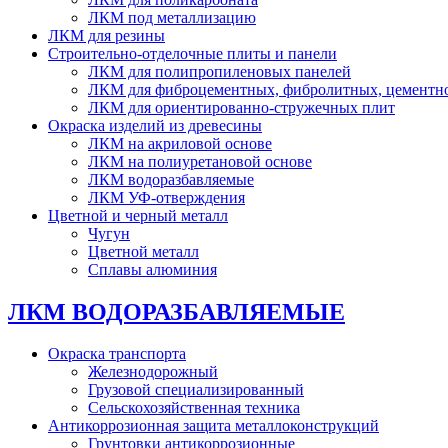
ЛКМ под металлизацию
ЛКМ для резины
Строительно-отделочные плиты и панели
ЛКМ для полипропиленовых панелей
ЛКМ для фиброцементных, фибролитных, цементн
ЛКМ для ориентированно-стружечных плит
Окраска изделий из древесины
ЛКМ на акриловой основе
ЛКМ на полиуретановой основе
ЛКМ водоразбавляемые
ЛКМ УФ-отверждения
Цветной и черный металл
Чугун
Цветной металл
Сплавы алюминия
ЛКМ ВОДОРАЗБАВЛЯЕМЫЕ
Окраска транспорта
Железнодорожный
Грузовой специализированный
Сельскохозяйственная техника
Антикоррозионная защита металлоконструкций
Грунтовки антикоррозионные