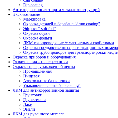
Can coating
Dip coating
Антикоррозионная защита металлоконструкций
Эксклюзивные
Маркировка
Окраска деталей в барабане "drum coating"
Эффект “ soft feel”
Окраска обуви
Окраска фольги
ЛКМ токопроводящие /с магнитными свойствами
Окраска государственных регистрационных номеро
Окраска трубопроводов для транспортировки нефти
Окраска приборов и оборудования
Окраска авиа – и спецтехники
Окраска тары, упаковочной ленты
Промышленная
Пищевая
Аэрозольные баллончики
Упаковочная лента "dip coating"
ЛКМ для антикоррозионной защиты
Грунтовки
Грунт-эмали
Лаки
Эмали
ЛКМ для рулонного металла