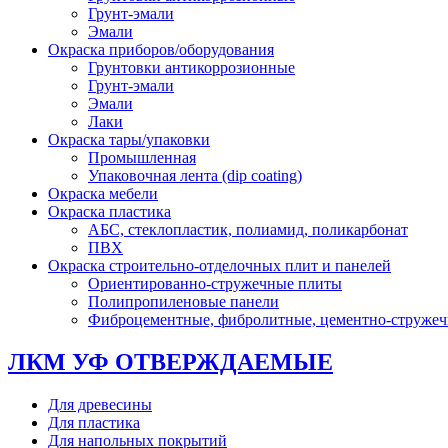
Грунт-эмали
Эмали
Окраска приборов/оборудования
Грунтовки антикоррозионные
Грунт-эмали
Эмали
Лаки
Окраска тары/упаковки
Промышленная
Упаковочная лента (dip coating)
Окраска мебели
Окраска пластика
АБС, стеклопластик, полиамид, поликарбонат
ПВХ
Окраска строительно-отделочных плит и панелей
Ориентированно-стружечные плиты
Полипропиленовые панели
Фиброцементные, фибролитные, цементно-струже
ЛКМ УФ ОТВЕРЖДАЕМЫЕ
Для древесины
Для пластика
Для напольных покрытий