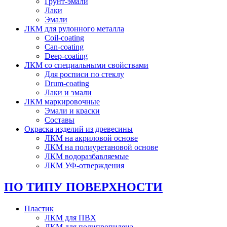
Грунт-эмали
Лаки
Эмали
ЛКМ для рулонного металла
Coil-coating
Can-coating
Deep-coating
ЛКМ со специальными свойствами
Для росписи по стеклу
Drum-coating
Лаки и эмали
ЛКМ маркировочные
Эмали и краски
Составы
Окраска изделий из древесины
ЛКМ на акриловой основе
ЛКМ на полиуретановой основе
ЛКМ водоразбавляемые
ЛКМ УФ-отверждения
ПО ТИПУ ПОВЕРХНОСТИ
Пластик
ЛКМ для ПВХ
ЛКМ для полипропилена