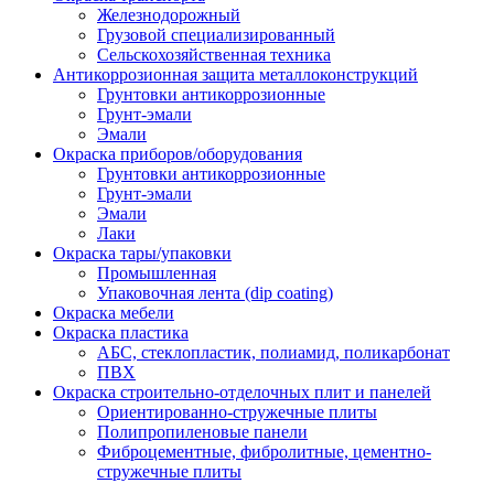
Железнодорожный
Грузовой специализированный
Сельскохозяйственная техника
Антикоррозионная защита металлоконструкций
Грунтовки антикоррозионные
Грунт-эмали
Эмали
Окраска приборов/оборудования
Грунтовки антикоррозионные
Грунт-эмали
Эмали
Лаки
Окраска тары/упаковки
Промышленная
Упаковочная лента (dip coating)
Окраска мебели
Окраска пластика
АБС, стеклопластик, полиамид, поликарбонат
ПВХ
Окраска строительно-отделочных плит и панелей
Ориентированно-стружечные плиты
Полипропиленовые панели
Фиброцементные, фибролитные, цементно-
стружечные плиты