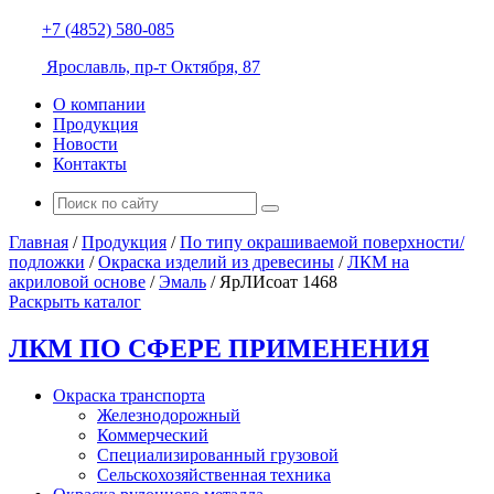
+7 (4852) 580-085
Ярославль, пр-т Октября, 87
О компании
Продукция
Новости
Контакты
Главная
/
Продукция
/
По типу окрашиваемой поверхности/
подложки
/
Окраска изделий из древесины
/
ЛКМ на
акриловой основе
/
Эмаль
/
ЯрЛИсоат 1468
Раскрыть каталог
ЛКМ ПО СФЕРЕ ПРИМЕНЕНИЯ
Окраска транспорта
Железнодорожный
Коммерческий
Специализированный грузовой
Сельскохозяйственная техника