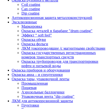
Окраска рулонного металла
Coil coating
Can coating
Dip coating
Антикоррозионная защита металлоконструкций
Эксклюзивные
Маркировка
Окраска деталей в барабане "drum coating"
Эффект “ soft feel”
Окраска обуви
Окраска фольги
ЛКМ токопроводящие /с магнитными свойствами
Окраска государственных регистрационных
номеров транспортных средств
Окраска трубопроводов для транспортировки
нефти и питьевой воды
Окраска приборов и оборудования
Окраска авиа – и спецтехники
Окраска тары, упаковочной ленты
Промышленная
Пищевая
Аэрозольные баллончики
Упаковочная лента "dip coating"
ЛКМ для антикоррозионной защиты
Грунтовки