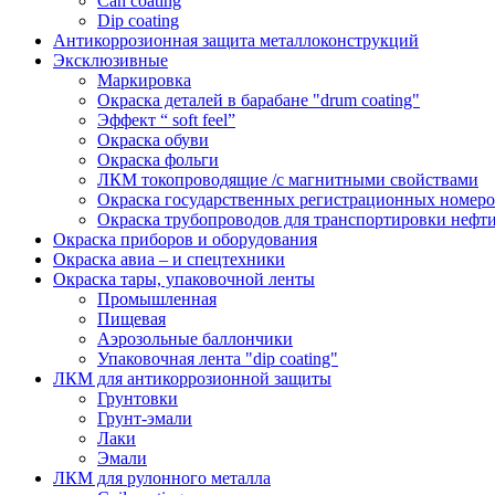
Can coating
Dip coating
Антикоррозионная защита металлоконструкций
Эксклюзивные
Маркировка
Окраска деталей в барабане "drum coating"
Эффект “ soft feel”
Окраска обуви
Окраска фольги
ЛКМ токопроводящие /с магнитными свойствами
Окраска государственных регистрационных номеро
Окраска трубопроводов для транспортировки нефти
Окраска приборов и оборудования
Окраска авиа – и спецтехники
Окраска тары, упаковочной ленты
Промышленная
Пищевая
Аэрозольные баллончики
Упаковочная лента "dip coating"
ЛКМ для антикоррозионной защиты
Грунтовки
Грунт-эмали
Лаки
Эмали
ЛКМ для рулонного металла