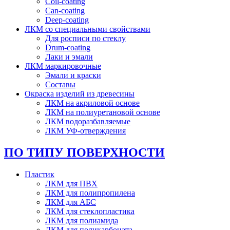
Coil-coating
Can-coating
Deep-coating
ЛКМ со специальными свойствами
Для росписи по стеклу
Drum-coating
Лаки и эмали
ЛКМ маркировочные
Эмали и краски
Составы
Окраска изделий из древесины
ЛКМ на акриловой основе
ЛКМ на полиуретановой основе
ЛКМ водоразбавляемые
ЛКМ УФ-отверждения
ПО ТИПУ ПОВЕРХНОСТИ
Пластик
ЛКМ для ПВХ
ЛКМ для полипропилена
ЛКМ для АБС
ЛКМ для стеклопластика
ЛКМ для полиамида
ЛКМ для поликарбоната