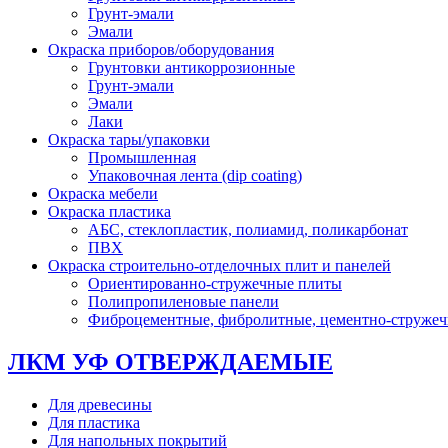
Грунт-эмали
Эмали
Окраска приборов/оборудования
Грунтовки антикоррозионные
Грунт-эмали
Эмали
Лаки
Окраска тары/упаковки
Промышленная
Упаковочная лента (dip coating)
Окраска мебели
Окраска пластика
АБС, стеклопластик, полиамид, поликарбонат
ПВХ
Окраска строительно-отделочных плит и панелей
Ориентированно-стружечные плиты
Полипропиленовые панели
Фиброцементные, фибролитные, цементно-струже
ЛКМ УФ ОТВЕРЖДАЕМЫЕ
Для древесины
Для пластика
Для напольных покрытий