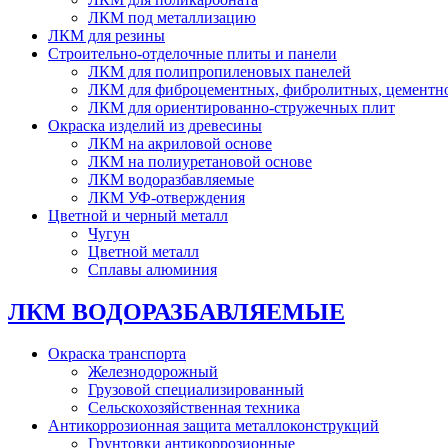
ЛКМ под металлизацию
ЛКМ для резины
Строительно-отделочные плиты и панели
ЛКМ для полипропиленовых панелей
ЛКМ для фиброцементных, фибролитных, цементн
ЛКМ для ориентированно-стружечных плит
Окраска изделий из древесины
ЛКМ на акриловой основе
ЛКМ на полиуретановой основе
ЛКМ водоразбавляемые
ЛКМ УФ-отверждения
Цветной и черный металл
Чугун
Цветной металл
Сплавы алюминия
ЛКМ ВОДОРАЗБАВЛЯЕМЫЕ
Окраска транспорта
Железнодорожный
Грузовой специализированный
Сельскохозяйственная техника
Антикоррозионная защита металлоконструкций
Грунтовки антикоррозионные