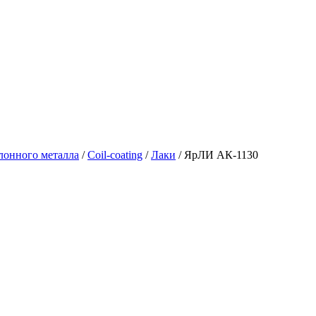
лонного металла
/
Coil-coating
/
Лаки
/
ЯрЛИ АК-1130