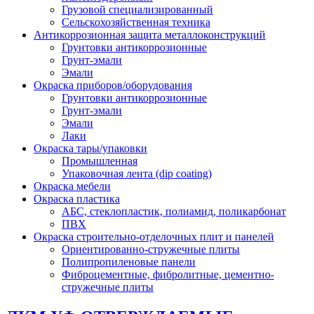
Грузовой специализированный
Сельскохозяйственная техника
Антикоррозионная защита металлоконструкций
Грунтовки антикоррозионные
Грунт-эмали
Эмали
Окраска приборов/оборудования
Грунтовки антикоррозионные
Грунт-эмали
Эмали
Лаки
Окраска тары/упаковки
Промышленная
Упаковочная лента (dip coating)
Окраска мебели
Окраска пластика
АБС, стеклопластик, полиамид, поликарбонат
ПВХ
Окраска строительно-отделочных плит и панелей
Ориентированно-стружечные плиты
Полипропиленовые панели
Фиброцементные, фибролитные, цементно-
стружечные плиты