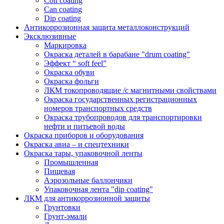
Coil coating
Can coating
Dip coating
Антикоррозионная защита металлоконструкций
Эксклюзивные
Маркировка
Окраска деталей в барабане "drum coating"
Эффект “ soft feel”
Окраска обуви
Окраска фольги
ЛКМ токопроводящие /с магнитными свойствами
Окраска государственных регистрационных
номеров транспортных средств
Окраска трубопроводов для транспортировки
нефти и питьевой воды
Окраска приборов и оборудования
Окраска авиа – и спецтехники
Окраска тары, упаковочной ленты
Промышленная
Пищевая
Аэрозольные баллончики
Упаковочная лента "dip coating"
ЛКМ для антикоррозионной защиты
Грунтовки
Грунт-эмали