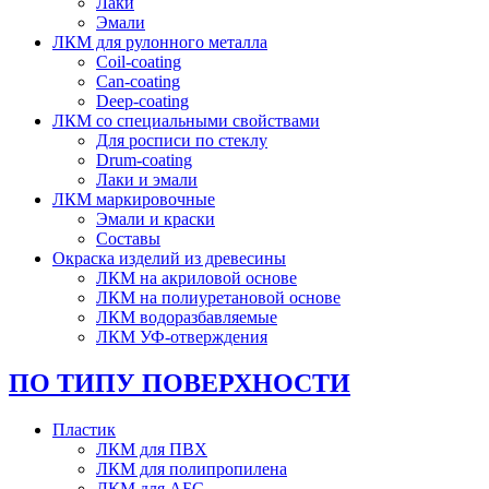
Лаки
Эмали
ЛКМ для рулонного металла
Coil-coating
Can-coating
Deep-coating
ЛКМ со специальными свойствами
Для росписи по стеклу
Drum-coating
Лаки и эмали
ЛКМ маркировочные
Эмали и краски
Составы
Окраска изделий из древесины
ЛКМ на акриловой основе
ЛКМ на полиуретановой основе
ЛКМ водоразбавляемые
ЛКМ УФ-отверждения
ПО ТИПУ ПОВЕРХНОСТИ
Пластик
ЛКМ для ПВХ
ЛКМ для полипропилена
ЛКМ для АБС