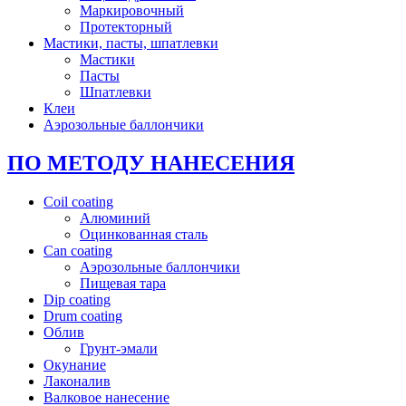
Маркировочный
Протекторный
Мастики, пасты, шпатлевки
Мастики
Пасты
Шпатлевки
Клеи
Аэрозольные баллончики
ПО МЕТОДУ НАНЕСЕНИЯ
Coil coating
Алюминий
Оцинкованная сталь
Can coating
Аэрозольные баллончики
Пищевая тара
Dip coating
Drum coating
Облив
Грунт-эмали
Окунание
Лаконалив
Валковое нанесение