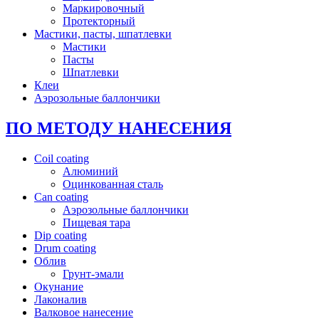
Маркировочный
Протекторный
Мастики, пасты, шпатлевки
Мастики
Пасты
Шпатлевки
Клеи
Аэрозольные баллончики
ПО МЕТОДУ НАНЕСЕНИЯ
Coil coating
Алюминий
Оцинкованная сталь
Can coating
Аэрозольные баллончики
Пищевая тара
Dip coating
Drum coating
Облив
Грунт-эмали
Окунание
Лаконалив
Валковое нанесение