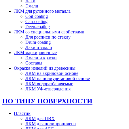
Лаки
Эмали
ЛКМ для рулонного металла
Coil-coating
Can-coating
Deep-coating
ЛКМ со специальными свойствами
Для росписи по стеклу
Drum-coating
Лаки и эмали
ЛКМ маркировочные
Эмали и краски
Составы
Окраска изделий из древесины
ЛКМ на акриловой основе
ЛКМ на полиуретановой основе
ЛКМ водоразбавляемые
ЛКМ УФ-отверждения
ПО ТИПУ ПОВЕРХНОСТИ
Пластик
ЛКМ для ПВХ
ЛКМ для полипропилена
ЛКМ для АБС