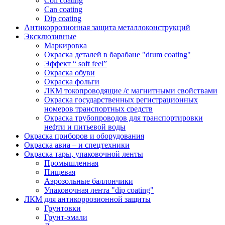
Coil coating
Can coating
Dip coating
Антикоррозионная защита металлоконструкций
Эксклюзивные
Маркировка
Окраска деталей в барабане "drum coating"
Эффект “ soft feel”
Окраска обуви
Окраска фольги
ЛКМ токопроводящие /с магнитными свойствами
Окраска государственных регистрационных
номеров транспортных средств
Окраска трубопроводов для транспортировки
нефти и питьевой воды
Окраска приборов и оборудования
Окраска авиа – и спецтехники
Окраска тары, упаковочной ленты
Промышленная
Пищевая
Аэрозольные баллончики
Упаковочная лента "dip coating"
ЛКМ для антикоррозионной защиты
Грунтовки
Грунт-эмали