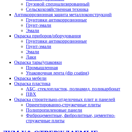
Грузовой специализированный
Сельскохозяйственная техника
Антикоррозионная защита металлоконструкций
Грунтовки антикоррозионные
Грунт-эмали
Эмали
Окраска приборов/оборудования
Грунтовки антикоррозионные
Грунт-эмали
Эмали
Лаки
Окраска тары/упаковки
Промышленная
Упаковочная лента (dip coating)
Окраска мебели
Окраска пластика
АБС, стеклопластик, полиамид, поликарбонат
ПВХ
Окраска строительно-отделочных плит и панелей
Ориентированно-стружечные плиты
Полипропиленовые панели
Фиброцементные, фибролитные, цементно-
стружечные плиты