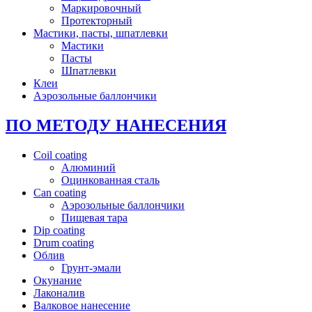
Маркировочный
Протекторный
Мастики, пасты, шпатлевки
Мастики
Пасты
Шпатлевки
Клеи
Аэрозольные баллончики
ПО МЕТОДУ НАНЕСЕНИЯ
Coil coating
Алюминий
Оцинкованная сталь
Can coating
Аэрозольные баллончики
Пищевая тара
Dip coating
Drum coating
Облив
Грунт-эмали
Окунание
Лаконалив
Валковое нанесение