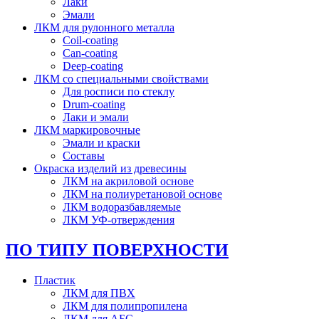
Лаки
Эмали
ЛКМ для рулонного металла
Coil-coating
Can-coating
Deep-coating
ЛКМ со специальными свойствами
Для росписи по стеклу
Drum-coating
Лаки и эмали
ЛКМ маркировочные
Эмали и краски
Составы
Окраска изделий из древесины
ЛКМ на акриловой основе
ЛКМ на полиуретановой основе
ЛКМ водоразбавляемые
ЛКМ УФ-отверждения
ПО ТИПУ ПОВЕРХНОСТИ
Пластик
ЛКМ для ПВХ
ЛКМ для полипропилена
ЛКМ для АБС