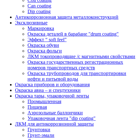
Coil coating
Can coating
Dip coating
Антикоррозионная защита металлоконструкций
Эксклюзивные
Маркировка
Окраска деталей в барабане "drum coating"
Эффект “ soft feel”
Окраска обуви
Окраска фольги
ЛКМ токопроводящие /с магнитными свойствами
Окраска государственных регистрационных
номеров транспортных средств
Окраска трубопроводов для транспортировки
нефти и питьевой воды
Окраска приборов и оборудования
Окраска авиа – и спецтехники
Окраска тары, упаковочной ленты
Промышленная
Пищевая
Аэрозольные баллончики
Упаковочная лента "dip coating"
ЛКМ для антикоррозионной защиты
Грунтовки
Грунт-эмали