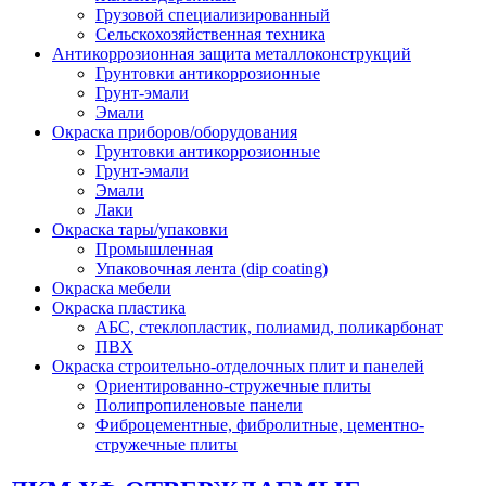
Грузовой специализированный
Сельскохозяйственная техника
Антикоррозионная защита металлоконструкций
Грунтовки антикоррозионные
Грунт-эмали
Эмали
Окраска приборов/оборудования
Грунтовки антикоррозионные
Грунт-эмали
Эмали
Лаки
Окраска тары/упаковки
Промышленная
Упаковочная лента (dip coating)
Окраска мебели
Окраска пластика
АБС, стеклопластик, полиамид, поликарбонат
ПВХ
Окраска строительно-отделочных плит и панелей
Ориентированно-стружечные плиты
Полипропиленовые панели
Фиброцементные, фибролитные, цементно-
стружечные плиты