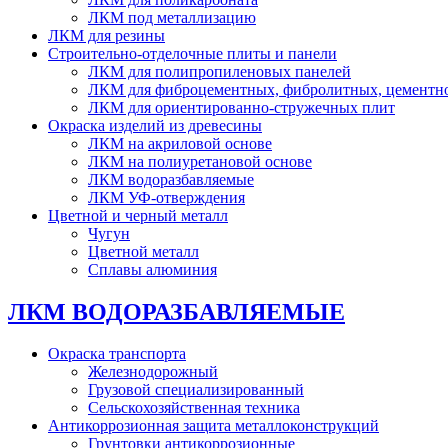
ЛКМ под металлизацию
ЛКМ для резины
Строительно-отделочные плиты и панели
ЛКМ для полипропиленовых панелей
ЛКМ для фиброцементных, фибролитных, цементн
ЛКМ для ориентированно-стружечных плит
Окраска изделий из древесины
ЛКМ на акриловой основе
ЛКМ на полиуретановой основе
ЛКМ водоразбавляемые
ЛКМ УФ-отверждения
Цветной и черный металл
Чугун
Цветной металл
Сплавы алюминия
ЛКМ ВОДОРАЗБАВЛЯЕМЫЕ
Окраска транспорта
Железнодорожный
Грузовой специализированный
Сельскохозяйственная техника
Антикоррозионная защита металлоконструкций
Грунтовки антикоррозионные