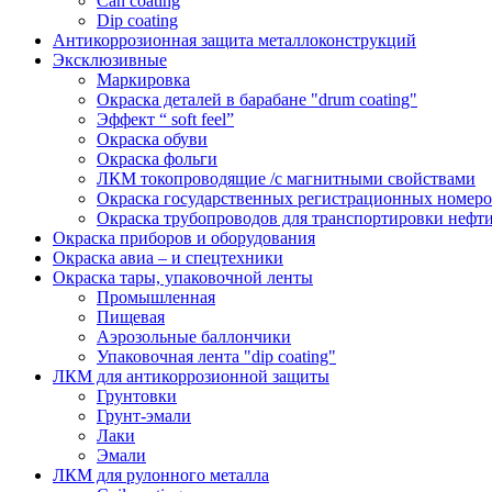
Can coating
Dip coating
Антикоррозионная защита металлоконструкций
Эксклюзивные
Маркировка
Окраска деталей в барабане "drum coating"
Эффект “ soft feel”
Окраска обуви
Окраска фольги
ЛКМ токопроводящие /с магнитными свойствами
Окраска государственных регистрационных номеро
Окраска трубопроводов для транспортировки нефти
Окраска приборов и оборудования
Окраска авиа – и спецтехники
Окраска тары, упаковочной ленты
Промышленная
Пищевая
Аэрозольные баллончики
Упаковочная лента "dip coating"
ЛКМ для антикоррозионной защиты
Грунтовки
Грунт-эмали
Лаки
Эмали
ЛКМ для рулонного металла