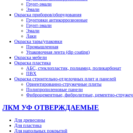
Грунт-эмали
Эмали
Окраска приборов/оборудования
Грунтовки антикоррозионные
Грунт-эмали
Эмали
Лаки
Окраска тары/упаковки
Промышленная
Упаковочная лента (dip coating)
Окраска мебели
Окраска пластика
АБС, стеклопластик, полиамид, поликарбонат
ПВХ
Окраска строительно-отделочных плит и панелей
Ориентированно-стружечные плиты
Полипропиленовые панели
Фиброцементные, фибролитные, цементно-струже
ЛКМ УФ ОТВЕРЖДАЕМЫЕ
Для древесины
Для пластика
Для напольных покрытий