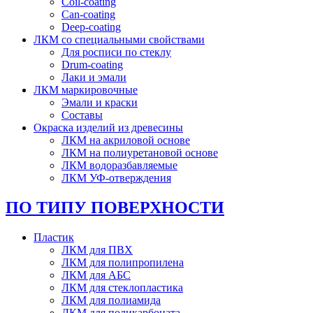
Coil-coating
Can-coating
Deep-coating
ЛКМ со специальными свойствами
Для росписи по стеклу
Drum-coating
Лаки и эмали
ЛКМ маркировочные
Эмали и краски
Составы
Окраска изделий из древесины
ЛКМ на акриловой основе
ЛКМ на полиуретановой основе
ЛКМ водоразбавляемые
ЛКМ УФ-отверждения
ПО ТИПУ ПОВЕРХНОСТИ
Пластик
ЛКМ для ПВХ
ЛКМ для полипропилена
ЛКМ для АБС
ЛКМ для стеклопластика
ЛКМ для полиамида
ЛКМ для поликарбоната