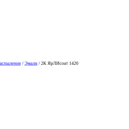
распыление
/
Эмали
/
2К ЯрЛИсоат 1420