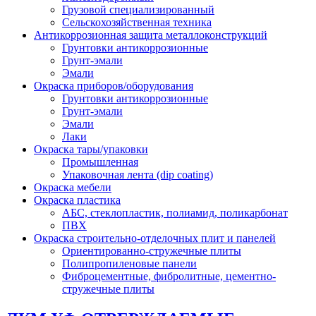
Грузовой специализированный
Сельскохозяйственная техника
Антикоррозионная защита металлоконструкций
Грунтовки антикоррозионные
Грунт-эмали
Эмали
Окраска приборов/оборудования
Грунтовки антикоррозионные
Грунт-эмали
Эмали
Лаки
Окраска тары/упаковки
Промышленная
Упаковочная лента (dip coating)
Окраска мебели
Окраска пластика
АБС, стеклопластик, полиамид, поликарбонат
ПВХ
Окраска строительно-отделочных плит и панелей
Ориентированно-стружечные плиты
Полипропиленовые панели
Фиброцементные, фибролитные, цементно-
стружечные плиты