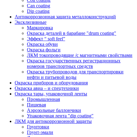
Coil coating
Can coating
Dip coating
Антикоррозионная защита металлоконструкций
Эксклюзивные
Маркировка
Окраска деталей в барабане "drum coating"
Эффект “ soft feel”
Окраска обуви
Окраска фольги
ЛКМ токопроводящие /с магнитными свойствами
Окраска государственных регистрационных
номеров транспортных средств
Окраска трубопроводов для транспортировки
нефти и питьевой воды
Окраска приборов и оборудования
Окраска авиа – и спецтехники
Окраска тары, упаковочной ленты
Промышленная
Пищевая
Аэрозольные баллончики
Упаковочная лента "dip coating"
ЛКМ для антикоррозионной защиты
Грунтовки
Грунт-эмали