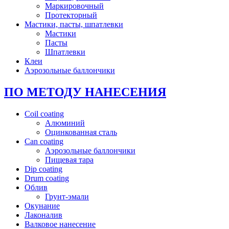
Маркировочный
Протекторный
Мастики, пасты, шпатлевки
Мастики
Пасты
Шпатлевки
Клеи
Аэрозольные баллончики
ПО МЕТОДУ НАНЕСЕНИЯ
Coil coating
Алюминий
Оцинкованная сталь
Can coating
Аэрозольные баллончики
Пищевая тара
Dip coating
Drum coating
Облив
Грунт-эмали
Окунание
Лаконалив
Валковое нанесение