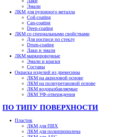
Лаки
Эмали
ЛКМ для рулонного металла
Coil-coating
Can-coating
Deep-coating
ЛКМ со специальными свойствами
Для росписи по стеклу
Drum-coating
Лаки и эмали
ЛКМ маркировочные
Эмали и краски
Составы
Окраска изделий из древесины
ЛКМ на акриловой основе
ЛКМ на полиуретановой основе
ЛКМ водоразбавляемые
ЛКМ УФ-отверждения
ПО ТИПУ ПОВЕРХНОСТИ
Пластик
ЛКМ для ПВХ
ЛКМ для полипропилена
ЛКМ для АБС