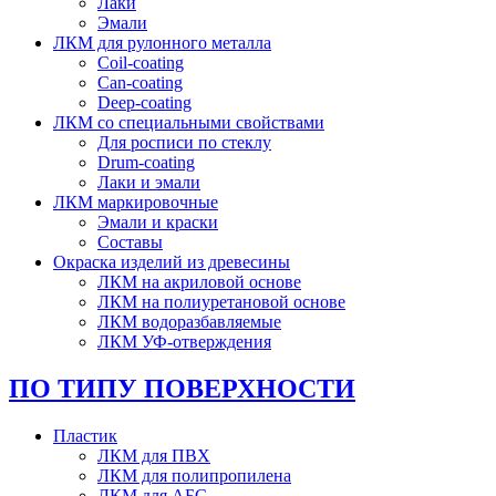
Лаки
Эмали
ЛКМ для рулонного металла
Coil-coating
Can-coating
Deep-coating
ЛКМ со специальными свойствами
Для росписи по стеклу
Drum-coating
Лаки и эмали
ЛКМ маркировочные
Эмали и краски
Составы
Окраска изделий из древесины
ЛКМ на акриловой основе
ЛКМ на полиуретановой основе
ЛКМ водоразбавляемые
ЛКМ УФ-отверждения
ПО ТИПУ ПОВЕРХНОСТИ
Пластик
ЛКМ для ПВХ
ЛКМ для полипропилена
ЛКМ для АБС