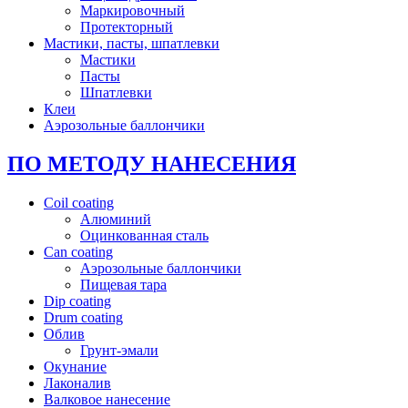
Маркировочный
Протекторный
Мастики, пасты, шпатлевки
Мастики
Пасты
Шпатлевки
Клеи
Аэрозольные баллончики
ПО МЕТОДУ НАНЕСЕНИЯ
Coil coating
Алюминий
Оцинкованная сталь
Can coating
Аэрозольные баллончики
Пищевая тара
Dip coating
Drum coating
Облив
Грунт-эмали
Окунание
Лаконалив
Валковое нанесение