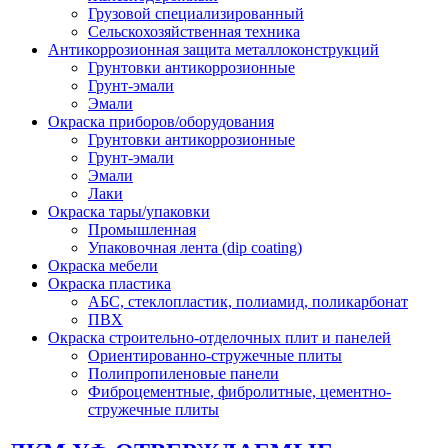
Грузовой специализированный
Сельскохозяйственная техника
Антикоррозионная защита металлоконструкций
Грунтовки антикоррозионные
Грунт-эмали
Эмали
Окраска приборов/оборудования
Грунтовки антикоррозионные
Грунт-эмали
Эмали
Лаки
Окраска тары/упаковки
Промышленная
Упаковочная лента (dip coating)
Окраска мебели
Окраска пластика
АБС, стеклопластик, полиамид, поликарбонат
ПВХ
Окраска строительно-отделочных плит и панелей
Ориентированно-стружечные плиты
Полипропиленовые панели
Фиброцементные, фибролитные, цементно-
стружечные плиты