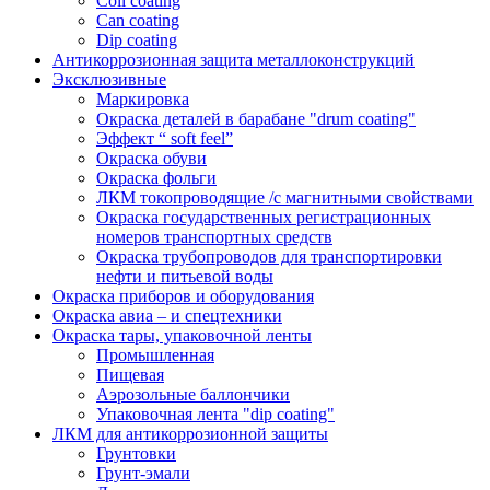
Coil coating
Can coating
Dip coating
Антикоррозионная защита металлоконструкций
Эксклюзивные
Маркировка
Окраска деталей в барабане "drum coating"
Эффект “ soft feel”
Окраска обуви
Окраска фольги
ЛКМ токопроводящие /с магнитными свойствами
Окраска государственных регистрационных
номеров транспортных средств
Окраска трубопроводов для транспортировки
нефти и питьевой воды
Окраска приборов и оборудования
Окраска авиа – и спецтехники
Окраска тары, упаковочной ленты
Промышленная
Пищевая
Аэрозольные баллончики
Упаковочная лента "dip coating"
ЛКМ для антикоррозионной защиты
Грунтовки
Грунт-эмали