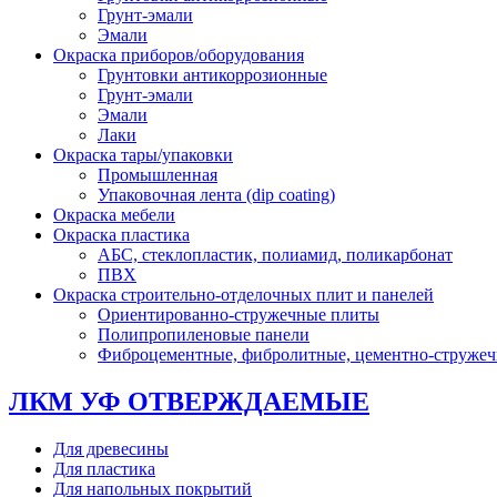
Грунт-эмали
Эмали
Окраска приборов/оборудования
Грунтовки антикоррозионные
Грунт-эмали
Эмали
Лаки
Окраска тары/упаковки
Промышленная
Упаковочная лента (dip coating)
Окраска мебели
Окраска пластика
АБС, стеклопластик, полиамид, поликарбонат
ПВХ
Окраска строительно-отделочных плит и панелей
Ориентированно-стружечные плиты
Полипропиленовые панели
Фиброцементные, фибролитные, цементно-струже
ЛКМ УФ ОТВЕРЖДАЕМЫЕ
Для древесины
Для пластика
Для напольных покрытий