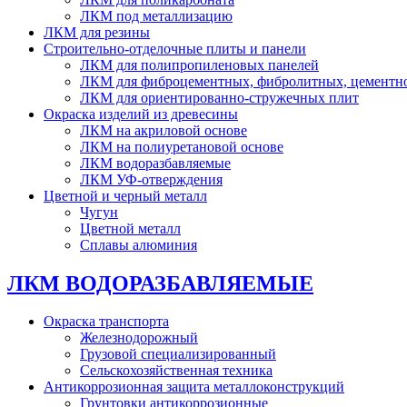
ЛКМ под металлизацию
ЛКМ для резины
Строительно-отделочные плиты и панели
ЛКМ для полипропиленовых панелей
ЛКМ для фиброцементных, фибролитных, цементн
ЛКМ для ориентированно-стружечных плит
Окраска изделий из древесины
ЛКМ на акриловой основе
ЛКМ на полиуретановой основе
ЛКМ водоразбавляемые
ЛКМ УФ-отверждения
Цветной и черный металл
Чугун
Цветной металл
Сплавы алюминия
ЛКМ ВОДОРАЗБАВЛЯЕМЫЕ
Окраска транспорта
Железнодорожный
Грузовой специализированный
Сельскохозяйственная техника
Антикоррозионная защита металлоконструкций
Грунтовки антикоррозионные