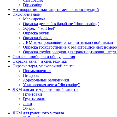
Can coating
Dip coating
Антикоррозионная защита металлоконструкций
Эксклюзивные
Маркировка
Окраска деталей в барабане "drum coating"
Эффект “ soft feel”
Окраска обуви
Окраска фольги
ЛКМ токопроводящие /с магнитными свойствами
Окраска государственных регистрационных номеро
Окраска трубопроводов для транспортировки нефти
Окраска приборов и оборудования
Окраска авиа – и спецтехники
Окраска тары, упаковочной ленты
Промышленная
Пищевая
Аэрозольные баллончики
Упаковочная лента "dip coating"
ЛКМ для антикоррозионной защиты
Грунтовки
Грунт-эмали
Лаки
Эмали
ЛКМ для рулонного металла