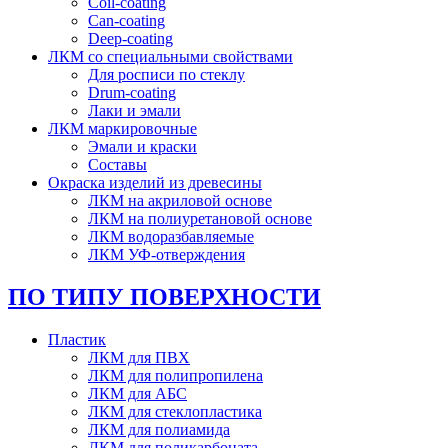
Coil-coating
Can-coating
Deep-coating
ЛКМ со специальными свойствами
Для росписи по стеклу
Drum-coating
Лаки и эмали
ЛКМ маркировочные
Эмали и краски
Составы
Окраска изделий из древесины
ЛКМ на акриловой основе
ЛКМ на полиуретановой основе
ЛКМ водоразбавляемые
ЛКМ УФ-отверждения
ПО ТИПУ ПОВЕРХНОСТИ
Пластик
ЛКМ для ПВХ
ЛКМ для полипропилена
ЛКМ для АБС
ЛКМ для стеклопластика
ЛКМ для полиамида
ЛКМ для поликарбоната