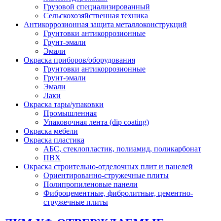
Грузовой специализированный
Сельскохозяйственная техника
Антикоррозионная защита металлоконструкций
Грунтовки антикоррозионные
Грунт-эмали
Эмали
Окраска приборов/оборудования
Грунтовки антикоррозионные
Грунт-эмали
Эмали
Лаки
Окраска тары/упаковки
Промышленная
Упаковочная лента (dip coating)
Окраска мебели
Окраска пластика
АБС, стеклопластик, полиамид, поликарбонат
ПВХ
Окраска строительно-отделочных плит и панелей
Ориентированно-стружечные плиты
Полипропиленовые панели
Фиброцементные, фибролитные, цементно-
стружечные плиты