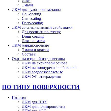
Лаки
Эмали
ЛКМ для рулонного металла
Coil-coating
Can-coating
Deep-coating
ЛКМ со специальными свойствами
Для росписи по стеклу
Drum-coating
Лаки и эмали
ЛКМ маркировочные
Эмали и краски
Составы
Окраска изделий из древесины
ЛКМ на акриловой основе
ЛКМ на полиуретановой основе
ЛКМ водоразбавляемые
ЛКМ УФ-отверждения
ПО ТИПУ ПОВЕРХНОСТИ
Пластик
ЛКМ для ПВХ
ЛКМ для полипропилена
ЛКМ для АБС