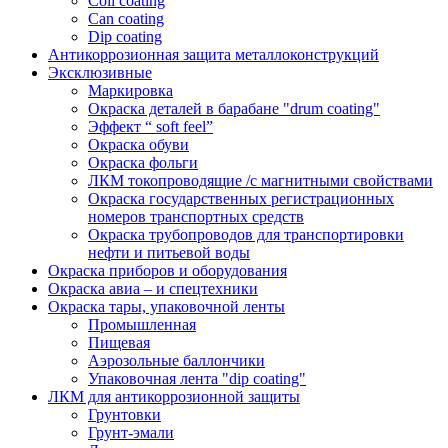
Coil coating
Can coating
Dip coating
Антикоррозионная защита металлоконструкций
Эксклюзивные
Маркировка
Окраска деталей в барабане "drum coating"
Эффект “ soft feel”
Окраска обуви
Окраска фольги
ЛКМ токопроводящие /с магнитными свойствами
Окраска государственных регистрационных
номеров транспортных средств
Окраска трубопроводов для транспортировки
нефти и питьевой воды
Окраска приборов и оборудования
Окраска авиа – и спецтехники
Окраска тары, упаковочной ленты
Промышленная
Пищевая
Аэрозольные баллончики
Упаковочная лента "dip coating"
ЛКМ для антикоррозионной защиты
Грунтовки
Грунт-эмали