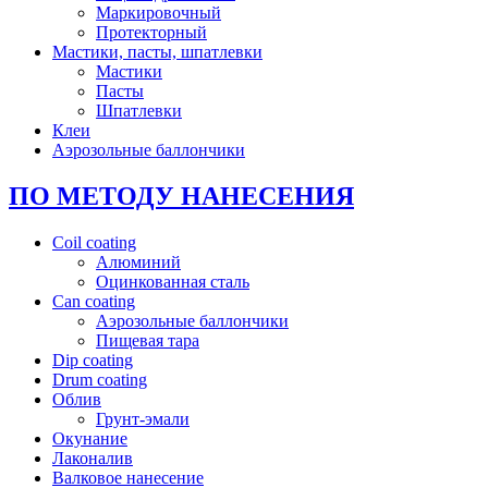
Маркировочный
Протекторный
Мастики, пасты, шпатлевки
Мастики
Пасты
Шпатлевки
Клеи
Аэрозольные баллончики
ПО МЕТОДУ НАНЕСЕНИЯ
Coil coating
Алюминий
Оцинкованная сталь
Can coating
Аэрозольные баллончики
Пищевая тара
Dip coating
Drum coating
Облив
Грунт-эмали
Окунание
Лаконалив
Валковое нанесение