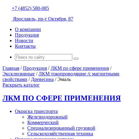
+7 (4852) 580-085
Ярославль, пр-т Октября, 87
О компании
Продукция
Новости
Контакты
Главная
/
Продукция
/
ЛКМ по сфере применения
/
Эксклюзивные
/
ЛКМ токопроводящие /с магнитными
свойствами
/
Древесина
/
Эмаль
Раскрыть каталог
ЛКМ ПО СФЕРЕ ПРИМЕНЕНИЯ
Окраска транспорта
Железнодорожный
Коммерческий
Специализированный грузовой
Сельскохозяйственная техника