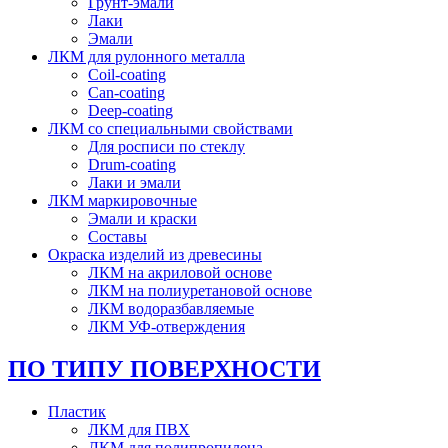
Грунт-эмали
Лаки
Эмали
ЛКМ для рулонного металла
Coil-coating
Can-coating
Deep-coating
ЛКМ со специальными свойствами
Для росписи по стеклу
Drum-coating
Лаки и эмали
ЛКМ маркировочные
Эмали и краски
Составы
Окраска изделий из древесины
ЛКМ на акриловой основе
ЛКМ на полиуретановой основе
ЛКМ водоразбавляемые
ЛКМ УФ-отверждения
ПО ТИПУ ПОВЕРХНОСТИ
Пластик
ЛКМ для ПВХ
ЛКМ для полипропилена