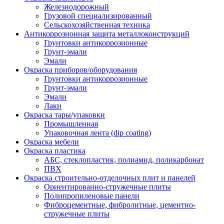
Железнодорожный
Грузовой специализированный
Сельскохозяйственная техника
Антикоррозионная защита металлоконструкций
Грунтовки антикоррозионные
Грунт-эмали
Эмали
Окраска приборов/оборудования
Грунтовки антикоррозионные
Грунт-эмали
Эмали
Лаки
Окраска тары/упаковки
Промышленная
Упаковочная лента (dip coating)
Окраска мебели
Окраска пластика
АБС, стеклопластик, полиамид, поликарбонат
ПВХ
Окраска строительно-отделочных плит и панелей
Ориентированно-стружечные плиты
Полипропиленовые панели
Фиброцементные, фибролитные, цементно-
стружечные плиты