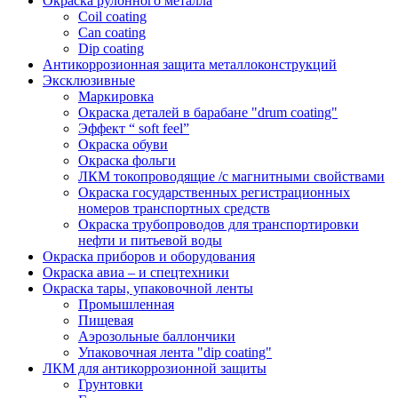
Окраска рулонного металла
Coil coating
Can coating
Dip coating
Антикоррозионная защита металлоконструкций
Эксклюзивные
Маркировка
Окраска деталей в барабане "drum coating"
Эффект “ soft feel”
Окраска обуви
Окраска фольги
ЛКМ токопроводящие /с магнитными свойствами
Окраска государственных регистрационных
номеров транспортных средств
Окраска трубопроводов для транспортировки
нефти и питьевой воды
Окраска приборов и оборудования
Окраска авиа – и спецтехники
Окраска тары, упаковочной ленты
Промышленная
Пищевая
Аэрозольные баллончики
Упаковочная лента "dip coating"
ЛКМ для антикоррозионной защиты
Грунтовки