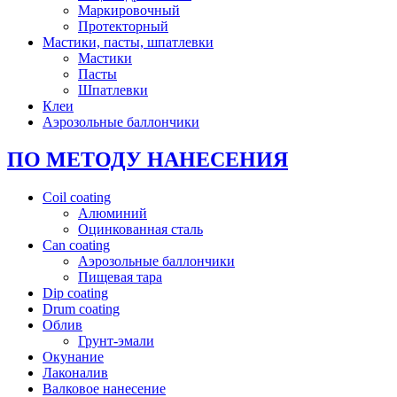
Маркировочный
Протекторный
Мастики, пасты, шпатлевки
Мастики
Пасты
Шпатлевки
Клеи
Аэрозольные баллончики
ПО МЕТОДУ НАНЕСЕНИЯ
Coil coating
Алюминий
Оцинкованная сталь
Can coating
Аэрозольные баллончики
Пищевая тара
Dip coating
Drum coating
Облив
Грунт-эмали
Окунание
Лаконалив
Валковое нанесение