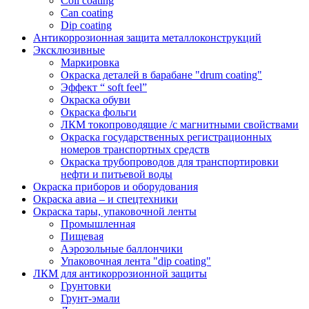
Coil coating
Can coating
Dip coating
Антикоррозионная защита металлоконструкций
Эксклюзивные
Маркировка
Окраска деталей в барабане "drum coating"
Эффект “ soft feel”
Окраска обуви
Окраска фольги
ЛКМ токопроводящие /с магнитными свойствами
Окраска государственных регистрационных
номеров транспортных средств
Окраска трубопроводов для транспортировки
нефти и питьевой воды
Окраска приборов и оборудования
Окраска авиа – и спецтехники
Окраска тары, упаковочной ленты
Промышленная
Пищевая
Аэрозольные баллончики
Упаковочная лента "dip coating"
ЛКМ для антикоррозионной защиты
Грунтовки
Грунт-эмали