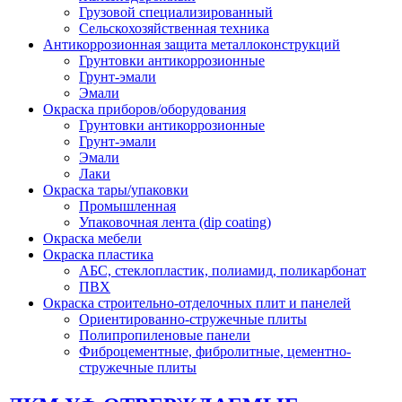
Грузовой специализированный
Сельскохозяйственная техника
Антикоррозионная защита металлоконструкций
Грунтовки антикоррозионные
Грунт-эмали
Эмали
Окраска приборов/оборудования
Грунтовки антикоррозионные
Грунт-эмали
Эмали
Лаки
Окраска тары/упаковки
Промышленная
Упаковочная лента (dip coating)
Окраска мебели
Окраска пластика
АБС, стеклопластик, полиамид, поликарбонат
ПВХ
Окраска строительно-отделочных плит и панелей
Ориентированно-стружечные плиты
Полипропиленовые панели
Фиброцементные, фибролитные, цементно-
стружечные плиты