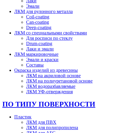
Лаки
Эмали
ЛКМ для рулонного металла
Coil-coating
Can-coating
Deep-coating
ЛКМ со специальными свойствами
Для росписи по стеклу
Drum-coating
Лаки и эмали
ЛКМ маркировочные
Эмали и краски
Составы
Окраска изделий из древесины
ЛКМ на акриловой основе
ЛКМ на полиуретановой основе
ЛКМ водоразбавляемые
ЛКМ УФ-отверждения
ПО ТИПУ ПОВЕРХНОСТИ
Пластик
ЛКМ для ПВХ
ЛКМ для полипропилена
ЛКМ для АБС