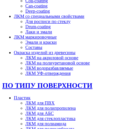
Coil-coating
Can-coating
Deep-coating
ЛКМ со специальными свойствами
Для росписи по стеклу
Drum-coating
Лаки и эмали
ЛКМ маркировочные
Эмали и краски
Составы
Окраска изделий из древесины
ЛКМ на акриловой основе
ЛКМ на полиуретановой основе
ЛКМ водоразбавляемые
ЛКМ УФ-отверждения
ПО ТИПУ ПОВЕРХНОСТИ
Пластик
ЛКМ для ПВХ
ЛКМ для полипропилена
ЛКМ для АБС
ЛКМ для стеклопластика
ЛКМ для полиамида
ЛКМ для поликарбоната