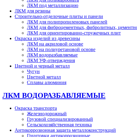
ЛКМ под металлизацию
ЛКМ для резины
Строительно-отделочные плиты и панели
ЛКМ для полипропиленовых панелей
ЛКМ для фиброцементных, фибролитных, цементн
ЛКМ для ориентированно-стружечных плит
Окраска изделий из древесины
ЛКМ на акриловой основе
ЛКМ на полиуретановой основе
ЛКМ водоразбавляемые
ЛКМ УФ-отверждения
Цветной и черный металл
Чугун
Цветной металл
Сплавы алюминия
ЛКМ ВОДОРАЗБАВЛЯЕМЫЕ
Окраска транспорта
Железнодорожный
Грузовой специализированный
Сельскохозяйственная техника
Антикоррозионная защита металлоконструкций
Грунтовки антикоррозионные