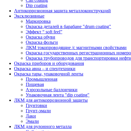
Can coating
Dip coating
Антикоррозионная защита металлоконструкций
Эксклюзивные
Маркировка
Окраска деталей в барабане "drum coating"
Эффект “ soft feel”
Окраска обуви
Окраска фольги
ЛКМ токопроводящие /с магнитными свойствами
Окраска государственных регистрационных номеро
Окраска трубопроводов для транспортировки нефти
Окраска приборов и оборудования
Окраска авиа – и спецтехники
Окраска тары, упаковочной ленты
Промышленная
Пищевая
Аэрозольные баллончики
Упаковочная лента "dip coating"
ЛКМ для антикоррозионной защиты
Грунтовки
Грунт-эмали
Лаки
Эмали
ЛКМ для рулонного металла