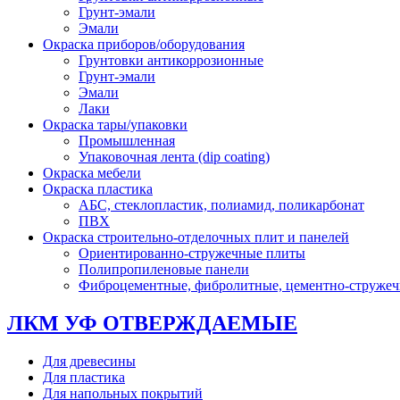
Грунт-эмали
Эмали
Окраска приборов/оборудования
Грунтовки антикоррозионные
Грунт-эмали
Эмали
Лаки
Окраска тары/упаковки
Промышленная
Упаковочная лента (dip coating)
Окраска мебели
Окраска пластика
АБС, стеклопластик, полиамид, поликарбонат
ПВХ
Окраска строительно-отделочных плит и панелей
Ориентированно-стружечные плиты
Полипропиленовые панели
Фиброцементные, фибролитные, цементно-струже
ЛКМ УФ ОТВЕРЖДАЕМЫЕ
Для древесины
Для пластика
Для напольных покрытий