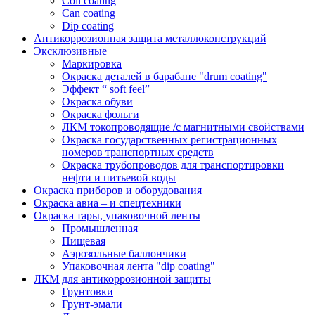
Coil coating
Can coating
Dip coating
Антикоррозионная защита металлоконструкций
Эксклюзивные
Маркировка
Окраска деталей в барабане "drum coating"
Эффект “ soft feel”
Окраска обуви
Окраска фольги
ЛКМ токопроводящие /с магнитными свойствами
Окраска государственных регистрационных
номеров транспортных средств
Окраска трубопроводов для транспортировки
нефти и питьевой воды
Окраска приборов и оборудования
Окраска авиа – и спецтехники
Окраска тары, упаковочной ленты
Промышленная
Пищевая
Аэрозольные баллончики
Упаковочная лента "dip coating"
ЛКМ для антикоррозионной защиты
Грунтовки
Грунт-эмали