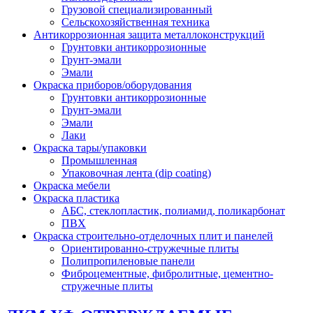
Грузовой специализированный
Сельскохозяйственная техника
Антикоррозионная защита металлоконструкций
Грунтовки антикоррозионные
Грунт-эмали
Эмали
Окраска приборов/оборудования
Грунтовки антикоррозионные
Грунт-эмали
Эмали
Лаки
Окраска тары/упаковки
Промышленная
Упаковочная лента (dip coating)
Окраска мебели
Окраска пластика
АБС, стеклопластик, полиамид, поликарбонат
ПВХ
Окраска строительно-отделочных плит и панелей
Ориентированно-стружечные плиты
Полипропиленовые панели
Фиброцементные, фибролитные, цементно-
стружечные плиты