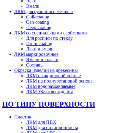
Лаки
Эмали
ЛКМ для рулонного металла
Coil-coating
Can-coating
Deep-coating
ЛКМ со специальными свойствами
Для росписи по стеклу
Drum-coating
Лаки и эмали
ЛКМ маркировочные
Эмали и краски
Составы
Окраска изделий из древесины
ЛКМ на акриловой основе
ЛКМ на полиуретановой основе
ЛКМ водоразбавляемые
ЛКМ УФ-отверждения
ПО ТИПУ ПОВЕРХНОСТИ
Пластик
ЛКМ для ПВХ
ЛКМ для полипропилена
ЛКМ для АБС