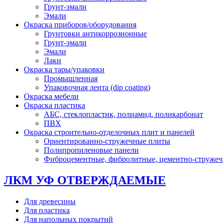
Грунт-эмали
Эмали
Окраска приборов/оборудования
Грунтовки антикоррозионные
Грунт-эмали
Эмали
Лаки
Окраска тары/упаковки
Промышленная
Упаковочная лента (dip coating)
Окраска мебели
Окраска пластика
АБС, стеклопластик, полиамид, поликарбонат
ПВХ
Окраска строительно-отделочных плит и панелей
Ориентированно-стружечные плиты
Полипропиленовые панели
Фиброцементные, фибролитные, цементно-струже
ЛКМ УФ ОТВЕРЖДАЕМЫЕ
Для древесины
Для пластика
Для напольных покрытий