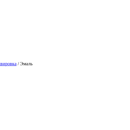
авировка
/
Эмаль