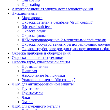
Can coating
Dip coating
Антикоррозионная защита металлоконструкций
Эксклюзивные
Маркировка
Окраска деталей в барабане "drum coating"
Эффект “ soft feel”
Окраска обуви
Окраска фольги
ЛКМ токопроводящие /с магнитными свойствами
Окраска государственных регистрационных номеро
Окраска трубопроводов для транспортировки нефти
Окраска приборов и оборудования
Окраска авиа – и спецтехники
Окраска тары, упаковочной ленты
Промышленная
Пищевая
Аэрозольные баллончики
Упаковочная лента "dip coating"
ЛКМ для антикоррозионной защиты
Грунтовки
Грунт-эмали
Лаки
Эмали
ЛКМ для рулонного металла