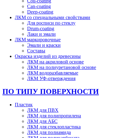
Coil-coating
Can-coating
Deep-coating
ЛКМ со специальными свойствами
Для росписи по стеклу
Drum-coating
Лаки и эмали
ЛКМ маркировочные
Эмали и краски
Составы
Окраска изделий из древесины
ЛКМ на акриловой основе
ЛКМ на полиуретановой основе
ЛКМ водоразбавляемые
ЛКМ УФ-отверждения
ПО ТИПУ ПОВЕРХНОСТИ
Пластик
ЛКМ для ПВХ
ЛКМ для полипропилена
ЛКМ для АБС
ЛКМ для стеклопластика
ЛКМ для полиамида
ЛКМ для поликарбоната