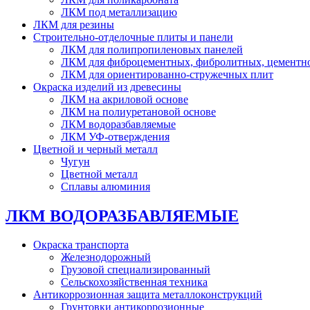
ЛКМ под металлизацию
ЛКМ для резины
Строительно-отделочные плиты и панели
ЛКМ для полипропиленовых панелей
ЛКМ для фиброцементных, фибролитных, цементн
ЛКМ для ориентированно-стружечных плит
Окраска изделий из древесины
ЛКМ на акриловой основе
ЛКМ на полиуретановой основе
ЛКМ водоразбавляемые
ЛКМ УФ-отверждения
Цветной и черный металл
Чугун
Цветной металл
Сплавы алюминия
ЛКМ ВОДОРАЗБАВЛЯЕМЫЕ
Окраска транспорта
Железнодорожный
Грузовой специализированный
Сельскохозяйственная техника
Антикоррозионная защита металлоконструкций
Грунтовки антикоррозионные