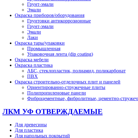
Грунт-эмали
Эмали
Окраска приборов/оборудования
Грунтовки антикоррозионные
Грунт-эмали
Эмали
Лаки
Окраска тары/упаковки
Промышленная
Упаковочная лента (dip coating)
Окраска мебели
Окраска пластика
АБС, стеклопластик, полиамид, поликарбонат
ПВХ
Окраска строительно-отделочных плит и панелей
Ориентированно-стружечные плиты
Полипропиленовые панели
Фиброцементные, фибролитные, цементно-струже
ЛКМ УФ ОТВЕРЖДАЕМЫЕ
Для древесины
Для пластика
Для напольных покрытий