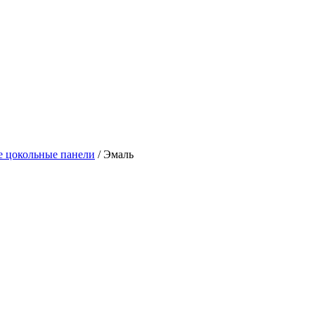
е цокольные панели
/
Эмаль