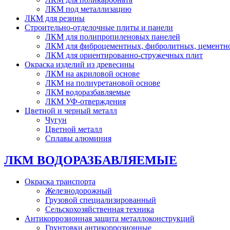
ЛКМ под металлизацию
ЛКМ для резины
Строительно-отделочные плиты и панели
ЛКМ для полипропиленовых панелей
ЛКМ для фиброцементных, фибролитных, цементн
ЛКМ для ориентированно-стружечных плит
Окраска изделий из древесины
ЛКМ на акриловой основе
ЛКМ на полиуретановой основе
ЛКМ водоразбавляемые
ЛКМ УФ-отверждения
Цветной и черный металл
Чугун
Цветной металл
Сплавы алюминия
ЛКМ ВОДОРАЗБАВЛЯЕМЫЕ
Окраска транспорта
Железнодорожный
Грузовой специализированный
Сельскохозяйственная техника
Антикоррозионная защита металлоконструкций
Грунтовки антикоррозионные