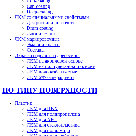
Coil-coating
Can-coating
Deep-coating
ЛКМ со специальными свойствами
Для росписи по стеклу
Drum-coating
Лаки и эмали
ЛКМ маркировочные
Эмали и краски
Составы
Окраска изделий из древесины
ЛКМ на акриловой основе
ЛКМ на полиуретановой основе
ЛКМ водоразбавляемые
ЛКМ УФ-отверждения
ПО ТИПУ ПОВЕРХНОСТИ
Пластик
ЛКМ для ПВХ
ЛКМ для полипропилена
ЛКМ для АБС
ЛКМ для стеклопластика
ЛКМ для полиамида
ЛКМ для поликарбоната