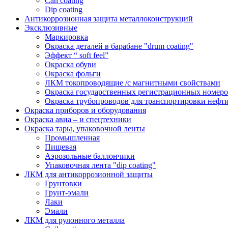
Can coating
Dip coating
Антикоррозионная защита металлоконструкций
Эксклюзивные
Маркировка
Окраска деталей в барабане "drum coating"
Эффект “ soft feel”
Окраска обуви
Окраска фольги
ЛКМ токопроводящие /с магнитными свойствами
Окраска государственных регистрационных номеро
Окраска трубопроводов для транспортировки нефти
Окраска приборов и оборудования
Окраска авиа – и спецтехники
Окраска тары, упаковочной ленты
Промышленная
Пищевая
Аэрозольные баллончики
Упаковочная лента "dip coating"
ЛКМ для антикоррозионной защиты
Грунтовки
Грунт-эмали
Лаки
Эмали
ЛКМ для рулонного металла