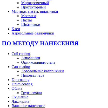
Маркировочный
Протекторный
Мастики, пасты, шпатлевки
Мастики
Пасты
Шпатлевки
Клеи
Аэрозольные баллончики
ПО МЕТОДУ НАНЕСЕНИЯ
Coil coating
Алюминий
Оцинкованная сталь
Can coating
Аэрозольные баллончики
Пищевая тара
Dip coating
Drum coating
Облив
Грунт-эмали
Окунание
Лаконалив
Валковое нанесение