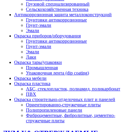
Грузовой специализированный
Сельскохозяйственная техника
Антикоррозионная защита металлоконструкций
Грунтовки антикоррозионные
Грунт-эмали
Эмали
Окраска приборов/оборудования
Грунтовки антикоррозионные
Грунт-эмали
Эмали
Лаки
Окраска тары/упаковки
Промышленная
Упаковочная лента (dip coating)
Окраска мебели
Окраска пластика
АБС, стеклопластик, полиамид, поликарбонат
ПВХ
Окраска строительно-отделочных плит и панелей
Ориентированно-стружечные плиты
Полипропиленовые панели
Фиброцементные, фибролитные, цементно-
стружечные плиты