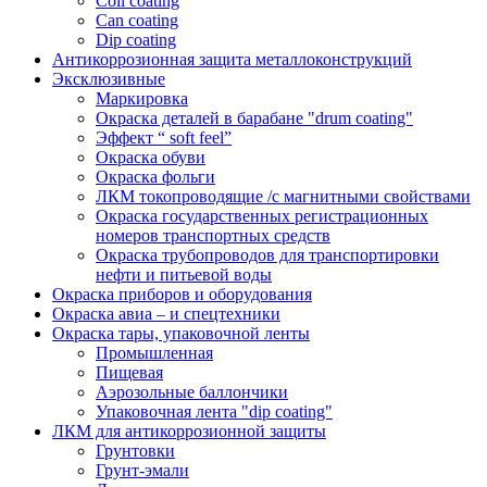
Coil coating
Can coating
Dip coating
Антикоррозионная защита металлоконструкций
Эксклюзивные
Маркировка
Окраска деталей в барабане "drum coating"
Эффект “ soft feel”
Окраска обуви
Окраска фольги
ЛКМ токопроводящие /с магнитными свойствами
Окраска государственных регистрационных
номеров транспортных средств
Окраска трубопроводов для транспортировки
нефти и питьевой воды
Окраска приборов и оборудования
Окраска авиа – и спецтехники
Окраска тары, упаковочной ленты
Промышленная
Пищевая
Аэрозольные баллончики
Упаковочная лента "dip coating"
ЛКМ для антикоррозионной защиты
Грунтовки
Грунт-эмали