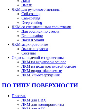
Лаки
Эмали
ЛКМ для рулонного металла
Coil-coating
Can-coating
Deep-coating
ЛКМ со специальными свойствами
Для росписи по стеклу
Drum-coating
Лаки и эмали
ЛКМ маркировочные
Эмали и краски
Составы
Окраска изделий из древесины
ЛКМ на акриловой основе
ЛКМ на полиуретановой основе
ЛКМ водоразбавляемые
ЛКМ УФ-отверждения
ПО ТИПУ ПОВЕРХНОСТИ
Пластик
ЛКМ для ПВХ
ЛКМ для полипропилена
ЛКМ для АБС