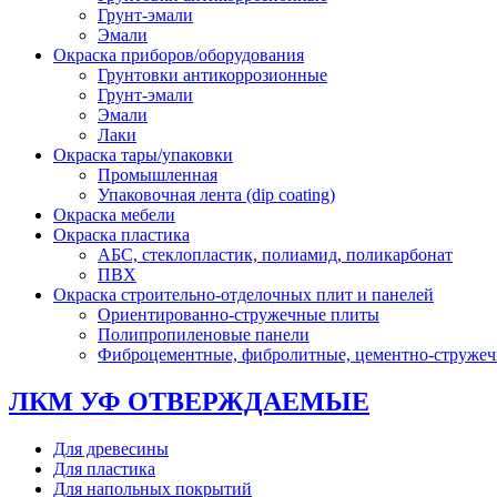
Грунт-эмали
Эмали
Окраска приборов/оборудования
Грунтовки антикоррозионные
Грунт-эмали
Эмали
Лаки
Окраска тары/упаковки
Промышленная
Упаковочная лента (dip coating)
Окраска мебели
Окраска пластика
АБС, стеклопластик, полиамид, поликарбонат
ПВХ
Окраска строительно-отделочных плит и панелей
Ориентированно-стружечные плиты
Полипропиленовые панели
Фиброцементные, фибролитные, цементно-струже
ЛКМ УФ ОТВЕРЖДАЕМЫЕ
Для древесины
Для пластика
Для напольных покрытий