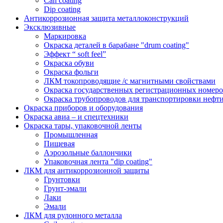
Can coating
Dip coating
Антикоррозионная защита металлоконструкций
Эксклюзивные
Маркировка
Окраска деталей в барабане "drum coating"
Эффект “ soft feel”
Окраска обуви
Окраска фольги
ЛКМ токопроводящие /с магнитными свойствами
Окраска государственных регистрационных номеро
Окраска трубопроводов для транспортировки нефти
Окраска приборов и оборудования
Окраска авиа – и спецтехники
Окраска тары, упаковочной ленты
Промышленная
Пищевая
Аэрозольные баллончики
Упаковочная лента "dip coating"
ЛКМ для антикоррозионной защиты
Грунтовки
Грунт-эмали
Лаки
Эмали
ЛКМ для рулонного металла