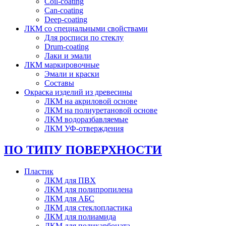
Coil-coating
Can-coating
Deep-coating
ЛКМ со специальными свойствами
Для росписи по стеклу
Drum-coating
Лаки и эмали
ЛКМ маркировочные
Эмали и краски
Составы
Окраска изделий из древесины
ЛКМ на акриловой основе
ЛКМ на полиуретановой основе
ЛКМ водоразбавляемые
ЛКМ УФ-отверждения
ПО ТИПУ ПОВЕРХНОСТИ
Пластик
ЛКМ для ПВХ
ЛКМ для полипропилена
ЛКМ для АБС
ЛКМ для стеклопластика
ЛКМ для полиамида
ЛКМ для поликарбоната