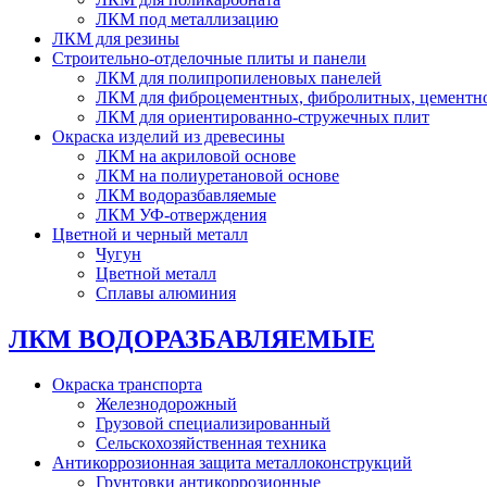
ЛКМ под металлизацию
ЛКМ для резины
Строительно-отделочные плиты и панели
ЛКМ для полипропиленовых панелей
ЛКМ для фиброцементных, фибролитных, цементн
ЛКМ для ориентированно-стружечных плит
Окраска изделий из древесины
ЛКМ на акриловой основе
ЛКМ на полиуретановой основе
ЛКМ водоразбавляемые
ЛКМ УФ-отверждения
Цветной и черный металл
Чугун
Цветной металл
Сплавы алюминия
ЛКМ ВОДОРАЗБАВЛЯЕМЫЕ
Окраска транспорта
Железнодорожный
Грузовой специализированный
Сельскохозяйственная техника
Антикоррозионная защита металлоконструкций
Грунтовки антикоррозионные