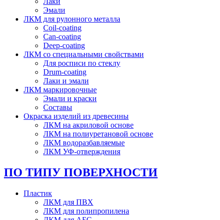
Лаки
Эмали
ЛКМ для рулонного металла
Coil-coating
Can-coating
Deep-coating
ЛКМ со специальными свойствами
Для росписи по стеклу
Drum-coating
Лаки и эмали
ЛКМ маркировочные
Эмали и краски
Составы
Окраска изделий из древесины
ЛКМ на акриловой основе
ЛКМ на полиуретановой основе
ЛКМ водоразбавляемые
ЛКМ УФ-отверждения
ПО ТИПУ ПОВЕРХНОСТИ
Пластик
ЛКМ для ПВХ
ЛКМ для полипропилена
ЛКМ для АБС