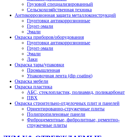
Грузовой специализированный
Сельскохозяйственная техника
Антикоррозионная защита металлоконструкций
Грунтовки антикоррозионные
Грунт-эмали
Эмали
Окраска приборов/оборудования
Грунтовки антикоррозионные
Грунт-эмали
Эмали
Лаки
Окраска тары/упаковки
Промышленная
Упаковочная лента (dip coating)
Окраска мебели
Окраска пластика
АБС, стеклопластик, полиамид, поликарбонат
ПВХ
Окраска строительно-отделочных плит и панелей
Ориентированно-стружечные плиты
Полипропиленовые панели
Фиброцементные, фибролитные, цементно-
стружечные плиты