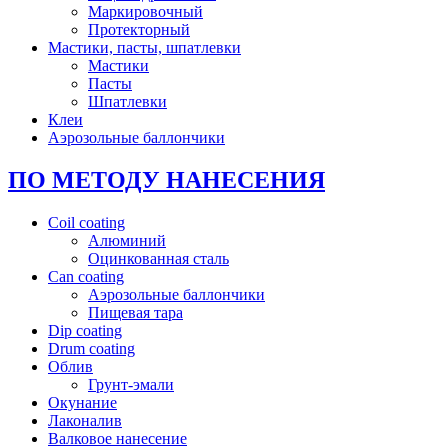
Маркировочный
Протекторный
Мастики, пасты, шпатлевки
Мастики
Пасты
Шпатлевки
Клеи
Аэрозольные баллончики
ПО МЕТОДУ НАНЕСЕНИЯ
Coil coating
Алюминий
Оцинкованная сталь
Can coating
Аэрозольные баллончики
Пищевая тара
Dip coating
Drum coating
Облив
Грунт-эмали
Окунание
Лаконалив
Валковое нанесение