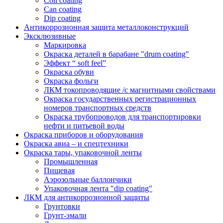
Coil coating
Can coating
Dip coating
Антикоррозионная защита металлоконструкций
Эксклюзивные
Маркировка
Окраска деталей в барабане "drum coating"
Эффект “ soft feel”
Окраска обуви
Окраска фольги
ЛКМ токопроводящие /с магнитными свойствами
Окраска государственных регистрационных
номеров транспортных средств
Окраска трубопроводов для транспортировки
нефти и питьевой воды
Окраска приборов и оборудования
Окраска авиа – и спецтехники
Окраска тары, упаковочной ленты
Промышленная
Пищевая
Аэрозольные баллончики
Упаковочная лента "dip coating"
ЛКМ для антикоррозионной защиты
Грунтовки
Грунт-эмали