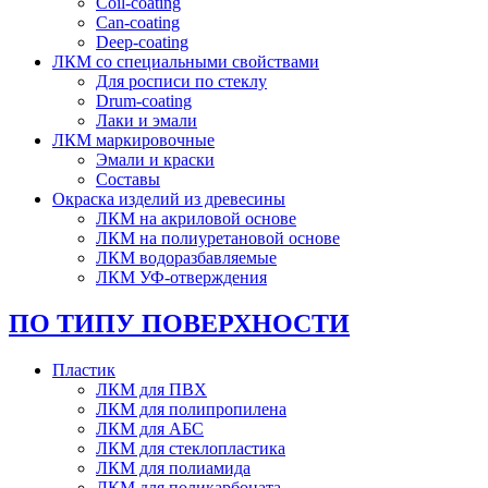
Coil-coating
Can-coating
Deep-coating
ЛКМ со специальными свойствами
Для росписи по стеклу
Drum-coating
Лаки и эмали
ЛКМ маркировочные
Эмали и краски
Составы
Окраска изделий из древесины
ЛКМ на акриловой основе
ЛКМ на полиуретановой основе
ЛКМ водоразбавляемые
ЛКМ УФ-отверждения
ПО ТИПУ ПОВЕРХНОСТИ
Пластик
ЛКМ для ПВХ
ЛКМ для полипропилена
ЛКМ для АБС
ЛКМ для стеклопластика
ЛКМ для полиамида
ЛКМ для поликарбоната