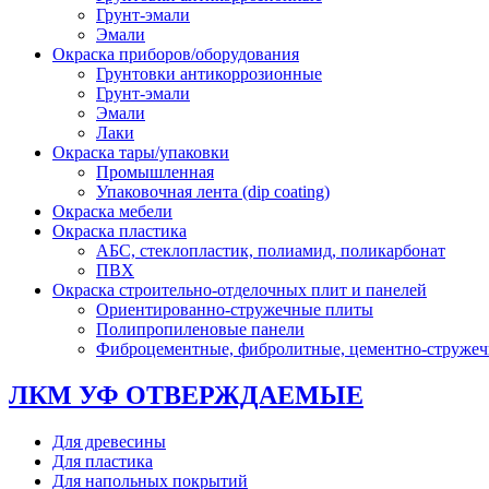
Грунт-эмали
Эмали
Окраска приборов/оборудования
Грунтовки антикоррозионные
Грунт-эмали
Эмали
Лаки
Окраска тары/упаковки
Промышленная
Упаковочная лента (dip coating)
Окраска мебели
Окраска пластика
АБС, стеклопластик, полиамид, поликарбонат
ПВХ
Окраска строительно-отделочных плит и панелей
Ориентированно-стружечные плиты
Полипропиленовые панели
Фиброцементные, фибролитные, цементно-струже
ЛКМ УФ ОТВЕРЖДАЕМЫЕ
Для древесины
Для пластика
Для напольных покрытий