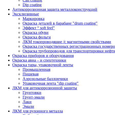
Can coating
Dip coating
Антикоррозионная защита металлоконструкций
Эксклюзивные
Маркировка
Окраска деталей в барабане "drum coating"
Эффект “ soft feel”
Окраска обуви
Окраска фольги
ЛКМ токопроводящие /с магнитными свойствами
Окраска государственных регистрационных номеро
Окраска трубопроводов для транспортировки нефти
Окраска приборов и оборудования
Окраска авиа – и спецтехники
Окраска тары, упаковочной ленты
Промышленная
Пищевая
Аэрозольные баллончики
Упаковочная лента "dip coating"
ЛКМ для антикоррозионной защиты
Грунтовки
Грунт-эмали
Лаки
Эмали
ЛКМ для рулонного металла