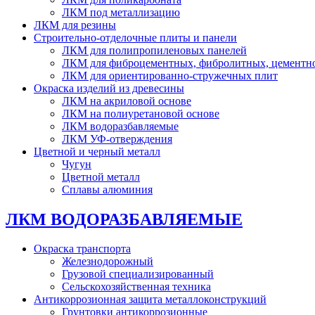
ЛКМ под металлизацию
ЛКМ для резины
Строительно-отделочные плиты и панели
ЛКМ для полипропиленовых панелей
ЛКМ для фиброцементных, фибролитных, цементн
ЛКМ для ориентированно-стружечных плит
Окраска изделий из древесины
ЛКМ на акриловой основе
ЛКМ на полиуретановой основе
ЛКМ водоразбавляемые
ЛКМ УФ-отверждения
Цветной и черный металл
Чугун
Цветной металл
Сплавы алюминия
ЛКМ ВОДОРАЗБАВЛЯЕМЫЕ
Окраска транспорта
Железнодорожный
Грузовой специализированный
Сельскохозяйственная техника
Антикоррозионная защита металлоконструкций
Грунтовки антикоррозионные