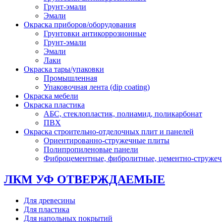
Грунт-эмали
Эмали
Окраска приборов/оборудования
Грунтовки антикоррозионные
Грунт-эмали
Эмали
Лаки
Окраска тары/упаковки
Промышленная
Упаковочная лента (dip coating)
Окраска мебели
Окраска пластика
АБС, стеклопластик, полиамид, поликарбонат
ПВХ
Окраска строительно-отделочных плит и панелей
Ориентированно-стружечные плиты
Полипропиленовые панели
Фиброцементные, фибролитные, цементно-струже
ЛКМ УФ ОТВЕРЖДАЕМЫЕ
Для древесины
Для пластика
Для напольных покрытий