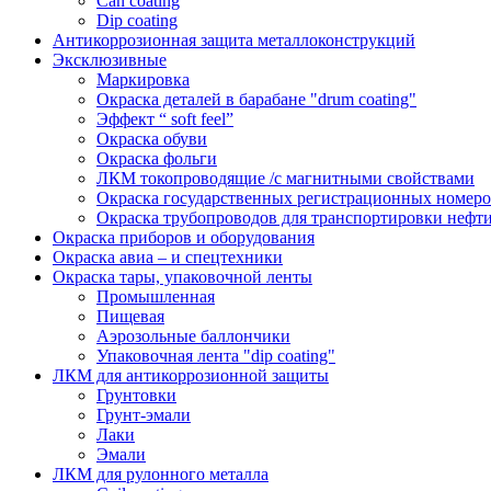
Can coating
Dip coating
Антикоррозионная защита металлоконструкций
Эксклюзивные
Маркировка
Окраска деталей в барабане "drum coating"
Эффект “ soft feel”
Окраска обуви
Окраска фольги
ЛКМ токопроводящие /с магнитными свойствами
Окраска государственных регистрационных номеро
Окраска трубопроводов для транспортировки нефти
Окраска приборов и оборудования
Окраска авиа – и спецтехники
Окраска тары, упаковочной ленты
Промышленная
Пищевая
Аэрозольные баллончики
Упаковочная лента "dip coating"
ЛКМ для антикоррозионной защиты
Грунтовки
Грунт-эмали
Лаки
Эмали
ЛКМ для рулонного металла