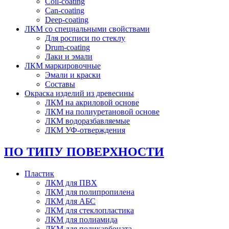
Coil-coating
Can-coating
Deep-coating
ЛКМ со специальными свойствами
Для росписи по стеклу
Drum-coating
Лаки и эмали
ЛКМ маркировочные
Эмали и краски
Составы
Окраска изделий из древесины
ЛКМ на акриловой основе
ЛКМ на полиуретановой основе
ЛКМ водоразбавляемые
ЛКМ УФ-отверждения
ПО ТИПУ ПОВЕРХНОСТИ
Пластик
ЛКМ для ПВХ
ЛКМ для полипропилена
ЛКМ для АБС
ЛКМ для стеклопластика
ЛКМ для полиамида
ЛКМ для поликарбоната