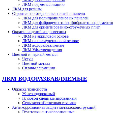
ЛКМ под металлизацию
ЛКМ для резины
Строительно-отделочные плиты и панели
ЛКМ для полипропиленовых панелей
ЛКМ для фиброцементных, фибролитных, цементн
ЛКМ для ориентированно-стружечных плит
Окраска изделий из древесины
ЛКМ на акриловой основе
ЛКМ на полиуретановой основе
ЛКМ водоразбавляемые
ЛКМ УФ-отверждения
Цветной и черный металл
Чугун
Цветной металл
Сплавы алюминия
ЛКМ ВОДОРАЗБАВЛЯЕМЫЕ
Окраска транспорта
Железнодорожный
Грузовой специализированный
Сельскохозяйственная техника
Антикоррозионная защита металлоконструкций
Грунтовки антикоррозионные