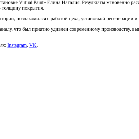
новке Virtual Paint» Елина Наталия. Результаты мгновенно расс
ую толщину покрытия.
ории, познакомился с работой цеха, установкой регенерации и 
аналу, что был приятно удивлен современному производству, 
тях:
Instagram
,
VK
.